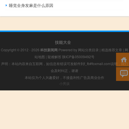
睡觉全身发麻是什么原因
技能大全
Copyright © 2012 - 2026
科技新闻网
Powered by
网站分类目录
|
精选推荐文章
|
网
站地图
|
疑难解答
陕ICP备05009492号
声明：本站内容来自互联网，如信息有错误可发邮件到f_fb#foxmail.com说明，我们
会及时纠正，谢谢
本站仅为个人兴趣爱好，不接盈利性广告及商业合作
小男孩