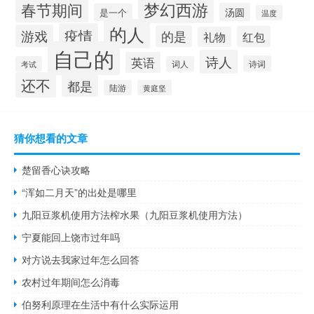
梦幻西游
春节期间
汤圆
是一个
温度
的人
疫情
游戏
的是
红包
礼物
自己的
诗人
英语
诗词
考试
词人
还不
都是
陆游
黄庭坚
猜你想看的文章
楚留香心诀攻略
“浑如二月天”的出处是哪里
九阳豆浆机使用方法榨水果（九阳豆浆机使用方法）
宁夏能回上饶市过年吗
对方说去我家过年怎么回答
农村过年期间怎么消毒
伯努利原理在生活中有什么实际运用