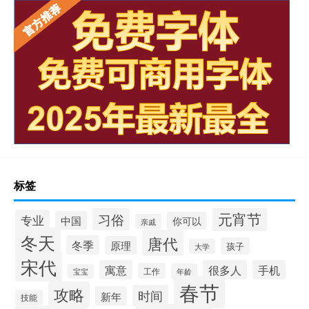
标签
元宵节
习俗
专业
中国
你可以
亲戚
冬天
唐代
冬季
原理
孩子
大学
宋代
寓意
很多人
手机
工作
年龄
宝宝
春节
攻略
时间
新年
技能