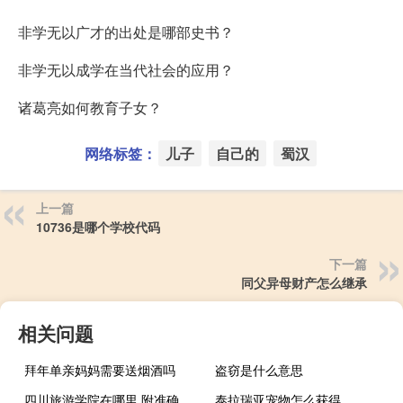
非学无以广才的出处是哪部史书？
非学无以成学在当代社会的应用？
诸葛亮如何教育子女？
网络标签：
儿子
自己的
蜀汉
上一篇
10736是哪个学校代码
下一篇
同父异母财产怎么继承
相关问题
拜年单亲妈妈需要送烟酒吗
盗窃是什么意思
四川旅游学院在哪里 附准确地址
泰拉瑞亚宠物怎么获得