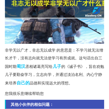
非学无以广才，非志无以成学 的意思是：不学习就无法增
长才干，没有志向就无法使学习有所成就。这句话出自三
蜀汉
儿子
国时期
丞相诸葛亮写给
的《诫子书》，旨在劝勉
儿子要勤奋学习，立志向学，并通过淡泊名利、内心宁静
自己的
来培养
品德和实现远大的理想。
您我很乐意继续帮助您
其他小伙伴的相似问题：