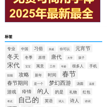
标签
元宵节
习俗
专业
中国
你可以
亲戚
冬天
唐代
冬季
原理
孩子
大学
宋代
寓意
很多人
手机
工作
年龄
宝宝
春节
攻略
时间
新年
技能
梦幻西游
春节期间
汤圆
是一个
温度
的人
疫情
游戏
的是
红包
礼物
自己的
诗人
英语
诗词
考试
词人