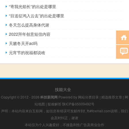
“寄我光焰长”的出处是哪里
“目送征鸿入云去”的出处是哪里
冬天怎么提高身体代谢
2022拜年创意短信内容
天籁冬天开ac吗
元宵节的祝福都说啥
技能大全
Copyright © 2012 - 2026
科技新闻网
Powered by
网站分类目录
|
精选推荐文章
|
网
站地图
|
疑难解答
陕ICP备05009492号
声明：本站内容来自互联网，如信息有错误可发邮件到f_fb#foxmail.com说明，我们
会及时纠正，谢谢
本站仅为个人兴趣爱好，不接盈利性广告及商业合作