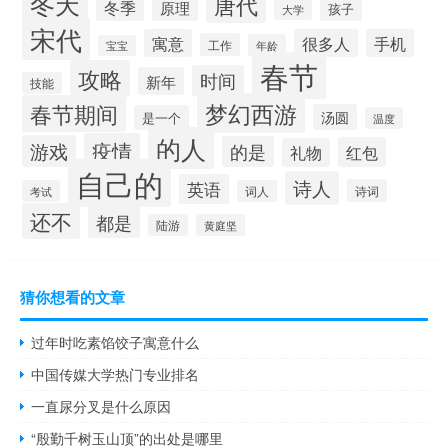
冬天
唐代
冬季
原理
孩子
大学
宋代
寓意
很多人
手机
工作
年龄
宝宝
春节
攻略
时间
新年
技能
梦幻西游
春节期间
汤圆
是一个
温度
的人
疫情
游戏
的是
红包
礼物
自己的
诗人
英语
诗词
考试
词人
还不
都是
陆游
黄庭坚
猜你想看的文章
过年时吃素馅饺子寓意什么
中国传媒大学热门专业排名
一直尿分叉是什么原因
“殷勤千树玉山顶”的出处是哪里