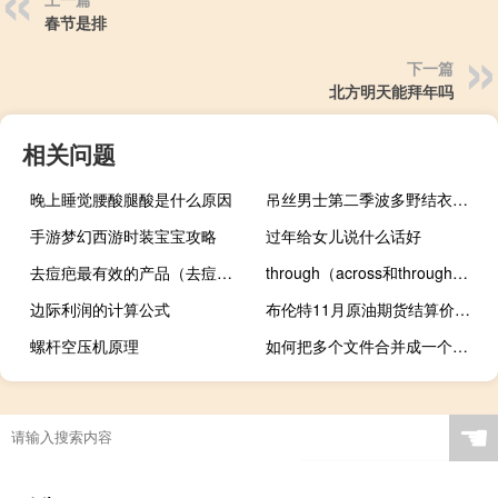
春节是排
下一篇
北方明天能拜年吗
相关问题
晚上睡觉腰酸腿酸是什么原因
吊丝男士第二季波多野结衣（关于吊丝男士第二季波多野结衣的介绍）
手游梦幻西游时装宝宝攻略
过年给女儿说什么话好
去痘疤最有效的产品（去痘疤产品排名）
through（across和through的区别）
边际利润的计算公式
布伦特11月原油期货结算价收涨1.42美元涨幅1.56%报92.06美元/桶
螺杆空压机原理
如何把多个文件合并成一个文件（如何把多个文件合并成一个文件）
☚