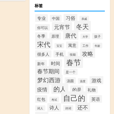
标签
习俗
专业
中国
亲戚
冬天
元宵节
你可以
唐代
冬季
原理
孩子
大学
宋代
寓意
工作
年龄
宝宝
攻略
很多人
手机
技能
春节
时间
新年
春节期间
是一个
梦幻西游
游戏
汤圆
温度
的人
疫情
的是
礼物
自己的
红包
英语
考试
还不
诗人
诗词
词人