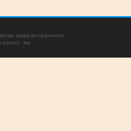
网站地图
|
疑难解答
陕ICP备05009492号
，我们会及时纠正，谢谢