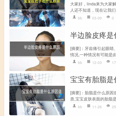
大家好，linda来为
人还不知道，现在让我们一
bb
03-09
0
半边脸皮疼是
[摘要]：牙齿痛引起眼睛
情况,一种情况有可能是由
bb
12-03
17
宝宝有胎脂是
[摘要]：胎脂是什么原
质,宝宝皮肤表面的胎脂是
bb
11-26
25