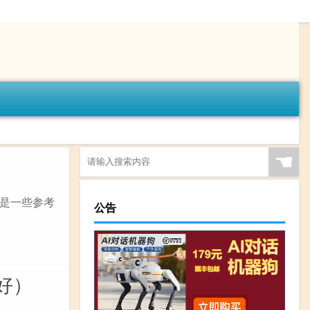
☚
是一些参考
公告
好）