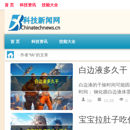
首 页
科技资讯
技能大全
首 页
科技资讯
技能大全
>
作者“bb”的文章
白边液多久干
白边液的干燥时间可能因
时间： 钢化膜白边液体需
bb
12-25
0
宝宝拉肚子吃