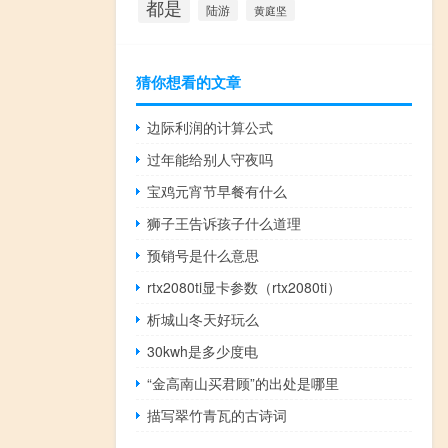
都是
陆游
黄庭坚
猜你想看的文章
边际利润的计算公式
过年能给别人守夜吗
宝鸡元宵节早餐有什么
狮子王告诉孩子什么道理
预销号是什么意思
rtx2080ti显卡参数（rtx2080ti）
析城山冬天好玩么
30kwh是多少度电
“金高南山买君顾”的出处是哪里
描写翠竹青瓦的古诗词