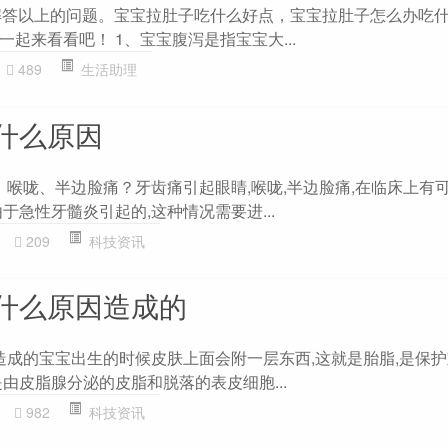
大家解答以上的问题。宝宝拉肚子吃什么好点，宝宝拉肚子怎么办吃
起来看看吧！ 1、宝宝腹泻是指宝宝大...
489
生活助理
什么原因
、喉咙、半边脸痛？牙齿痛引起眼睛,喉咙,半边脸痛,在临床上有
于急性牙髓炎引起的,这种情况需要进...
209
科技资讯
什么原因造成的
因造成的宝宝出生的时候皮肤上面会附一层东西,这就是胎脂,是保
由皮脂腺分泌的皮脂和脱落的表皮细胞...
982
科技资讯