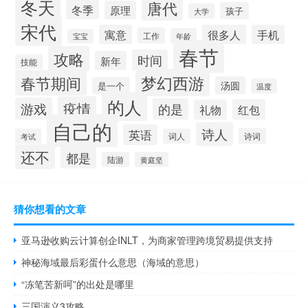
冬天
唐代
冬季
原理
孩子
大学
宋代
寓意
很多人
手机
工作
年龄
宝宝
春节
攻略
时间
新年
技能
梦幻西游
春节期间
汤圆
是一个
温度
的人
疫情
游戏
的是
红包
礼物
自己的
诗人
英语
诗词
考试
词人
还不
都是
陆游
黄庭坚
猜你想看的文章
亚马逊收购云计算创企INLT，为商家管理跨境贸易提供支持
神秘海域最后彩蛋什么意思（海域的意思）
“冻笔苦新呵”的出处是哪里
三国演义3攻略