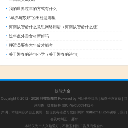
我的世界过年的方式有什么
“早岁与苏郑”的出处是哪里
河南拔智齿什么意思网络用语（河南拔智齿什么梗）
过年点外卖食材新鲜吗
押运员要多大年龄才能考
关于迎春的诗句小学（关于迎春的诗句）
技能大全
Copyright © 2012 - 2026
科技新闻网
Powered by
网站分类目录
|
精选推荐文章
|
网
站地图
|
疑难解答
陕ICP备05009492号
声明：本站内容来自互联网，如信息有错误可发邮件到f_fb#foxmail.com说明，我们
会及时纠正，谢谢
本站仅为个人兴趣爱好，不接盈利性广告及商业合作