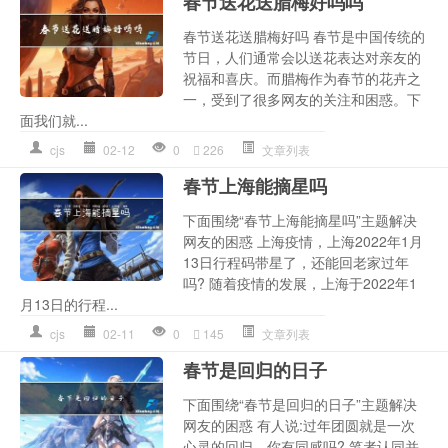
春节送花送腊梅好吗吗
春节送花送腊梅好吗 春节是中国传统的
节日，人们通常会以送花表达对亲友的
祝福和喜庆。而腊梅作为春节的花卉之
一，受到了很多网友的关注和困惑。下
面我们就...
cjs
02-12
0
226
文章列表
春节上海能摘星吗
下面围绕“春节上海能摘星吗”主题解决
网友的困惑 上海疫情，上海2022年1月
13日行程码带星了，还能回老家过年
吗? 随着疫情的发展，上海于2022年1
月13日的行程...
cjs
02-11
0
145
文章列表
春节是回归的日子
下面围绕“春节是回归的日子”主题解决
网友的困惑 有人说:过年团圆就是一次
心灵的回归，你有同感吗? 笔者认同并