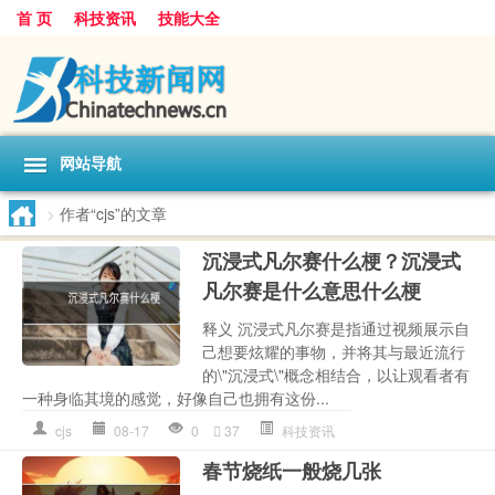
首 页
科技资讯
技能大全
网站导航
>
作者“cjs”的文章
沉浸式凡尔赛什么梗？沉浸式
凡尔赛是什么意思什么梗
释义 沉浸式凡尔赛是指通过视频展示自
己想要炫耀的事物，并将其与最近流行
的\"沉浸式\"概念相结合，以让观看者有
一种身临其境的感觉，好像自己也拥有这份...
cjs
08-17
0
37
科技资讯
春节烧纸一般烧几张