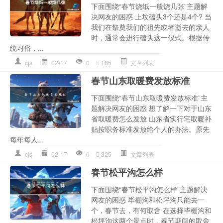
下面围绕“春节烧纸一般烧几张”主题解
决网友的困惑 上坟磕头3个还是4个? 当
我们在祭奠我们的祖先或者逝去的亲人
时，通常会进行磕头这一仪式。根据传
统习俗，...
cjs
02-17
0
185
文章列表
春节山东取暖费发放标准
下面围绕“春节山东取暖费发放标准”主
题解决网友的困惑 想了解一下对于山东
省取暖费怎么发放 山东省实行宅取暖补
贴按职务标准发放给个人的办法。原先
每年每人...
cjs
02-17
0
325
文章列表
春节松平沟怎么样
下面围绕“春节松平沟怎么样”主题解决
网友的困惑 毕棚沟和松坪沟只能去一
个，春节去，有何取舍 在选择毕棚沟和
松坪沟这两个景点时，春节期间的取舍