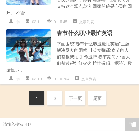
支持这个观点,过年回家的确是心灵的回
归。 不管...
cjs
02-11
0
45
文章列表
春节什么职业最忙英语
下面围绕“春节什么职业最忙英语”主题
解决网友的困惑 【英文翻译:春节的人
们都很繁忙.】作业帮 春节期间,中国人
们都过得红红火火,忙忙碌碌。据统计数
据显示，...
cjs
02-10
0
704
文章列表
1
2
下一页
尾页
☚