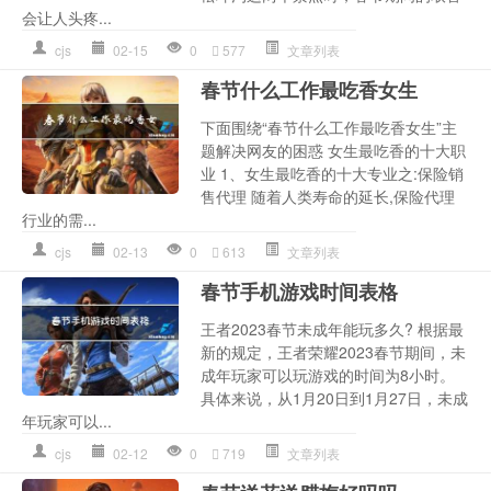
会让人头疼...
cjs
02-15
0
577
文章列表
春节什么工作最吃香女生
下面围绕“春节什么工作最吃香女生”主
题解决网友的困惑 女生最吃香的十大职
业 1、女生最吃香的十大专业之:保险销
售代理 随着人类寿命的延长,保险代理
行业的需...
cjs
02-13
0
613
文章列表
春节手机游戏时间表格
王者2023春节未成年能玩多久? 根据最
新的规定，王者荣耀2023春节期间，未
成年玩家可以玩游戏的时间为8小时。
具体来说，从1月20日到1月27日，未成
年玩家可以...
cjs
02-12
0
719
文章列表