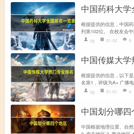
中国药科大学
根据提供的信息，中国药
列第102位。 在校友会中
zg
01-02
0
中国传媒大学
根据提供的信息，以下是2
名第1，评级为A+ 广播电
zg
01-01
0
中国划分哪四
中国根据地理位置、自然
2. 南方地区 3. 西北地区