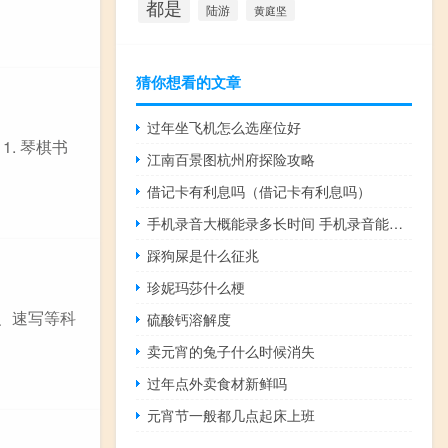
都是
陆游
黄庭坚
猜你想看的文章
过年坐飞机怎么选座位好
. 琴棋书
江南百景图杭州府探险攻略
借记卡有利息吗（借记卡有利息吗）
手机录音大概能录多长时间 手机录音能录多长时间
踩狗屎是什么征兆
珍妮玛莎什么梗
彩、速写等科
硫酸钙溶解度
卖元宵的兔子什么时候消失
过年点外卖食材新鲜吗
元宵节一般都几点起床上班