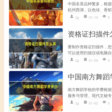
中国名茶品种繁多，根据
杭州西湖，以色绿、香郁、
zg
01-10
0
资格证扫描件
要制作资格证扫描件，您可
可以使用扫描仪或电脑自带
zg
01-09
0
中国南方舞蹈
南方舞蹈学校的学费根据
服务与管理、现代文秘专业学
zg
01-02
0