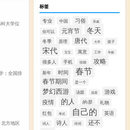
标签
习俗
专业
中国
亲戚
药科大学位
冬天
元宵节
你可以
唐代
冬季
原理
孩子
大学
宋代
寓意
工作
年龄
宝宝
攻略
很多人
手机
技能
春节
时间
新年
闻学：全国排
春节期间
是一个
梦幻西游
游戏
汤圆
温度
的人
疫情
的是
礼物
自己的
红包
英语
考试
还不
诗人
 北方地区
诗词
词人