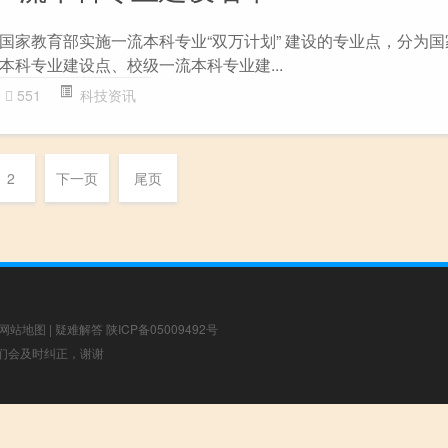
国家教育部实施一流本科专业“双万计划” 建设的专业点，分为
本科专业建设点、校级一流本科专业建...
551
科技资讯
2
下一页
尾页
网站地图
|
疑难解答
陕ICP备05009492号
，我们会及时纠正，谢谢