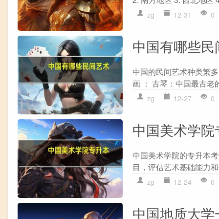
zg
12-31
0
中国有哪些民
中国的民间艺术种类繁多
画 ： 古琴：中国最古老
zg
12-27
0
中国美术学院
中国美术学院的专升本考试
目，评估艺术基础能力和创作
zg
12-24
0
中国地质大学