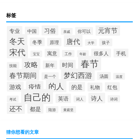
标签
元宵节
习俗
专业
中国
你可以
亲戚
冬天
唐代
冬季
原理
孩子
大学
宋代
寓意
很多人
手机
工作
年龄
宝宝
春节
攻略
时间
新年
技能
梦幻西游
春节期间
汤圆
是一个
温度
的人
疫情
游戏
的是
红包
礼物
自己的
诗人
英语
诗词
考试
词人
还不
都是
陆游
黄庭坚
猜你想看的文章