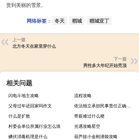
赏到美丽的雪景。
网络标签：
冬天
稻城
稻城亚丁
上一篇
北方冬天在家里穿什么
下一篇
男性多大年纪开始秃顶
相关问题
闪电斗地主攻略
流程攻略
父母过年还回家吗作文
依法独立承担民事责任正确错误（正确 错误）
什么是扩散
带薪难过什么梗
村委会单位所属行业怎么填
光遇攻略星空
碘伏消毒机理是什么
葫芦娃小金刚潜能攻略