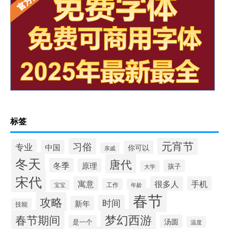
标签
元宵节
习俗
专业
中国
你可以
亲戚
冬天
唐代
冬季
原理
孩子
大学
宋代
寓意
很多人
手机
工作
年龄
宝宝
春节
攻略
时间
新年
技能
梦幻西游
春节期间
汤圆
是一个
温度