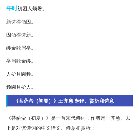
午时
初困人烦暑。
新诗得酒因。
因酒得诗新。
缕金歌眉举。
举眉歌金缕。
人妒月圆频。
频圆月妒人。
《菩萨蛮（初夏）》王齐愈 翻译、赏析和诗意
《菩萨蛮（初夏）》是一首宋代诗词，作者是王齐愈。以
下是对该诗词的中文译文、诗意和赏析：