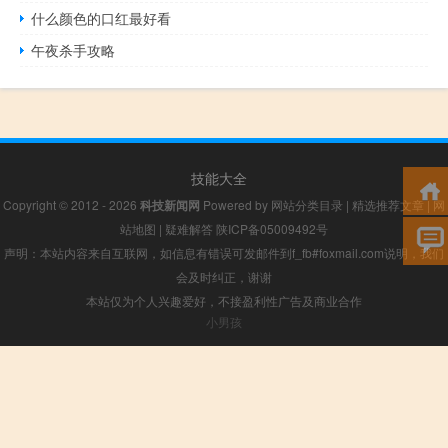
什么颜色的口红最好看
午夜杀手攻略
技能大全
Copyright © 2012 - 2026
科技新闻网
Powered by
网站分类目录
|
精选推荐文章
|
网
站地图
|
疑难解答
陕ICP备05009492号
声明：本站内容来自互联网，如信息有错误可发邮件到f_fb#foxmail.com说明，我们
会及时纠正，谢谢
本站仅为个人兴趣爱好，不接盈利性广告及商业合作
小男孩