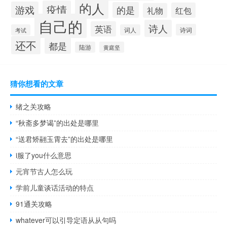
的人
疫情
游戏
的是
红包
礼物
自己的
诗人
英语
诗词
考试
词人
还不
都是
陆游
黄庭坚
猜你想看的文章
绪之关攻略
“秋斋多梦谒”的出处是哪里
“送君矫翮玉霄去”的出处是哪里
i服了you什么意思
元宵节古人怎么玩
学前儿童谈话活动的特点
91通关攻略
whatever可以引导定语从从句吗