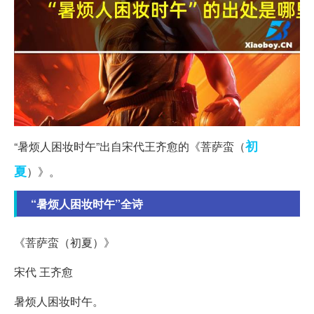
初
“暑烦人困妆时午”出自宋代王齐愈的《菩萨蛮（
夏
）》。
“暑烦人困妆时午”全诗
《菩萨蛮（初夏）》
宋代 王齐愈
暑烦人困妆时午。