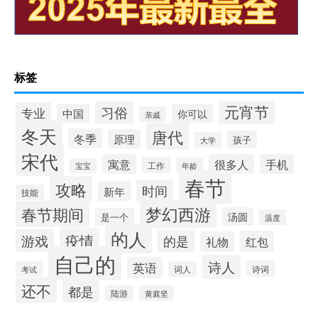
标签
元宵节
习俗
专业
中国
你可以
亲戚
冬天
唐代
冬季
原理
孩子
大学
宋代
寓意
很多人
手机
工作
年龄
宝宝
春节
攻略
时间
新年
技能
梦幻西游
春节期间
汤圆
是一个
温度
的人
疫情
游戏
的是
红包
礼物
自己的
诗人
英语
诗词
考试
词人
还不
都是
陆游
黄庭坚