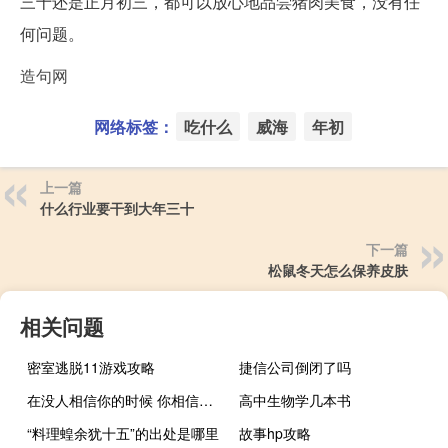
三十还是正月初三，都可以放心地品尝猪肉美食，没有任
何问题。
造句网
网络标签：
吃什么
威海
年初
上一篇
什么行业要干到大年三十
下一篇
松鼠冬天怎么保养皮肤
相关问题
密室逃脱11游戏攻略
捷信公司倒闭了吗
在没人相信你的时候 你相信了自己什么梗
高中生物学几本书
“料理蝗余犹十五”的出处是哪里
故事hp攻略