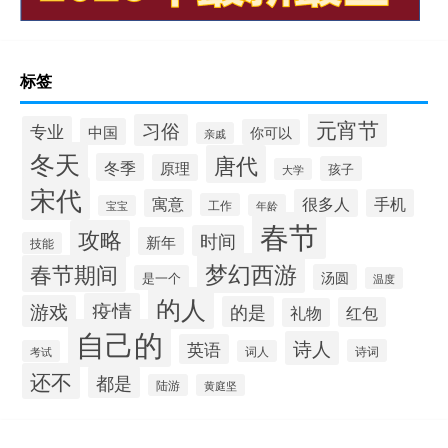
标签
元宵节
习俗
专业
中国
你可以
亲戚
冬天
唐代
冬季
原理
孩子
大学
宋代
寓意
很多人
手机
工作
年龄
宝宝
春节
攻略
时间
新年
技能
梦幻西游
春节期间
汤圆
是一个
温度
的人
疫情
游戏
的是
红包
礼物
自己的
诗人
英语
诗词
考试
词人
还不
都是
陆游
黄庭坚