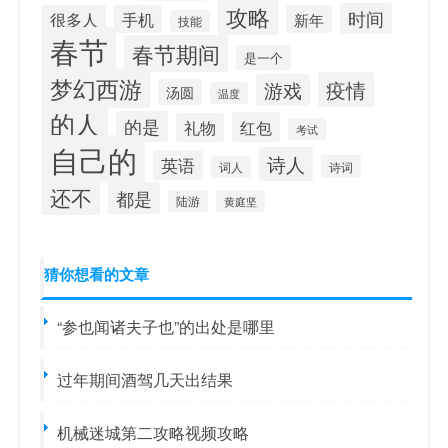
攻略
时间
很多人
手机
新年
技能
春节
春节期间
是一个
梦幻西游
疫情
游戏
汤圆
温度
的人
的是
红包
礼物
考试
自己的
诗人
英语
诗词
词人
还不
都是
陆游
黄庭坚
猜你想看的文章
“参也闻诸夫子也”的出处是哪里
过年期间酒驾几天出结果
机械迷城第二攻略视频攻略