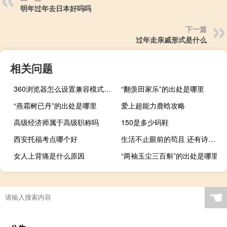
明年过年去日本好吗吗
下一篇
过年走亲戚形式是什么
相关问题
360浏览器怎么设置兼容模式手机（360浏览器怎么设置兼容）
“翻羡田家乐”的出处是哪里
“燕霜树已丹”的出处是哪里
爱上超能力鹿晗攻略
高级经济师属于高级职称吗
150是多少码鞋
西安托福考点哪个好
生活不止眼前的苟且 还有诗和远方什么梗
女人上背痛是什么原因
“两袖玉尘三百斛”的出处是哪里
☚