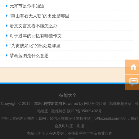
元宵节是你不知道
“燕山有石无人勒”的出处是哪里
语文文言文看不懂怎么办
对于过年的回忆有哪些作文
“为贡贱如此”的出处是哪里
擘画蓝图是什么意思
技能大全
Copyright © 2012 - 2026
科技新闻网
Powered by
网站分类目录
|
精选推荐文章
|
网
站地图
|
疑难解答
陕ICP备05009492号
声明：本站内容来自互联网，如信息有错误可发邮件到f_fb#foxmail.com说明，我们
会及时纠正，谢谢
本站仅为个人兴趣爱好，不接盈利性广告及商业合作