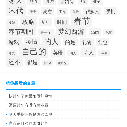
唐代
冬季
原理
孩子
大学
宋代
寓意
很多人
手机
工作
年龄
宝宝
春节
攻略
时间
新年
技能
梦幻西游
春节期间
汤圆
是一个
温度
的人
疫情
游戏
的是
红包
礼物
自己的
诗人
英语
诗词
考试
词人
还不
都是
陆游
黄庭坚
猜你想看的文章
快过年了你最怕做的事情
酒店过年有没有营业费
冬天手指开裂是怎么回事
寒湿是什么原因引起的