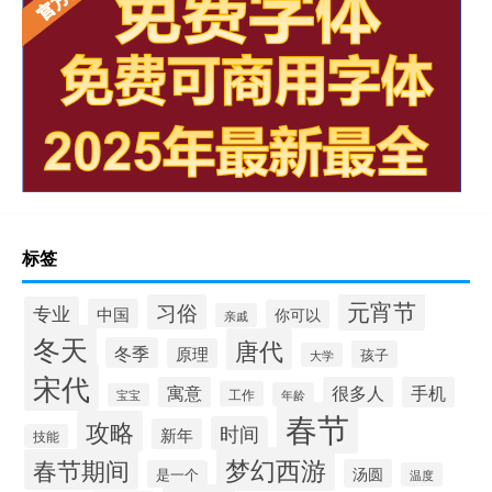
标签
元宵节
习俗
专业
中国
你可以
亲戚
冬天
唐代
冬季
原理
孩子
大学
宋代
寓意
很多人
手机
工作
年龄
宝宝
春节
攻略
时间
新年
技能
梦幻西游
春节期间
汤圆
是一个
温度