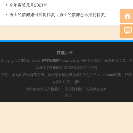
今年春节几号2021年
勇士的信仰如何捕捉精灵（勇士的信仰怎么捕捉精灵）
技能大全
Copyright © 2012 - 2026
科技新闻网
Powered by
网站分类目录
|
精选推荐文章
|
网
站地图
|
疑难解答
陕ICP备05009492号
声明：本站内容来自互联网，如信息有错误可发邮件到f_fb#foxmail.com说明，我们
会及时纠正，谢谢
本站仅为个人兴趣爱好，不接盈利性广告及商业合作
小男孩