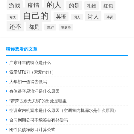
的人
疫情
游戏
的是
红包
礼物
自己的
诗人
英语
诗词
考试
词人
还不
都是
陆游
黄庭坚
猜你想看的文章
广东拜年的特点是什么
索爱MT27i（索爱mt11）
大年初一值得去做吗
身体很容易流汗是什么原因
“萧萧古殿无关锁”的出处是哪里
空调室内机漏水是什么原因（空调室内机漏水是什么原因）
合同到期公司不续签会有补偿吗
刚性负债净敞口计算公式