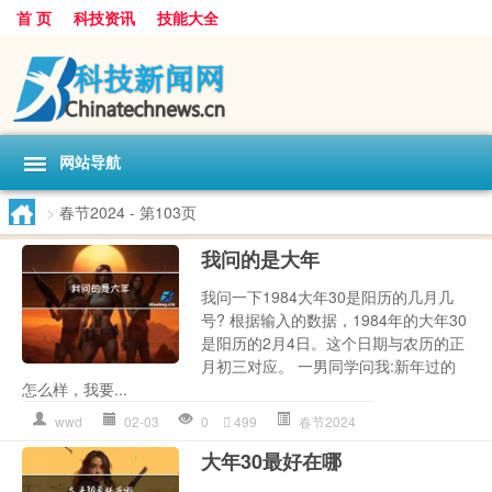
首 页
科技资讯
技能大全
网站导航
>
春节2024
- 第103页
我问的是大年
我问一下1984大年30是阳历的几月几
号? 根据输入的数据，1984年的大年30
是阳历的2月4日。这个日期与农历的正
月初三对应。 一男同学问我:新年过的
怎么样，我要...
wwd
02-03
0
499
春节2024
大年30最好在哪