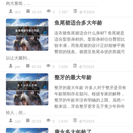
肉大葱馅，...
dnc
02-03
0
267
春节2024
鱼尾裙适合多大年龄
连衣裙鱼尾裙适合什么身材? 鱼尾裙是
适合梨形身材的。梨形身材往往臀部比
较丰满，而鱼尾裙的设计正好能够平衡
臀部的线条。裙摆呈鱼尾伞状的剪裁可
以让大腿到...
ywr
02-03
0
628
春节2024
整牙的最大年龄
整牙的最大年龄 许多人对于整牙是否有
年龄限制存在疑问。根据专家的解释，
整牙的年龄并没有明确的上限。虽然一
般来说，牙齿整牙更常见于青少年和年
轻人，但...
zyd
02-03
0
616
春节2024
康永多大年龄了