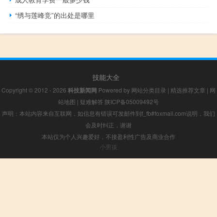
“绣与莲峰竞”的出处是哪里
技能大全
Copyright © 2012 - 2026
科技新闻网
Powered by
网站分类目录
|
精选推荐文章
|
网
站地图
|
疑难解答
陕ICP备05009492号
声明：本站内容来自互联网，如信息有错误可发邮件到f_fb#foxmail.com说明，我们
会及时纠正，谢谢
本站仅为个人兴趣爱好，不接盈利性广告及商业合作
小男孩