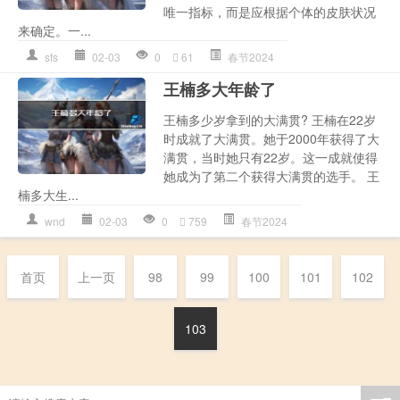
唯一指标，而是应根据个体的皮肤状况
来确定。一...
sfs
02-03
0
61
春节2024
王楠多大年龄了
王楠多少岁拿到的大满贯? 王楠在22岁
时成就了大满贯。她于2000年获得了大
满贯，当时她只有22岁。这一成就使得
她成为了第二个获得大满贯的选手。 王
楠多大生...
wnd
02-03
0
759
春节2024
首页
上一页
98
99
100
101
102
103