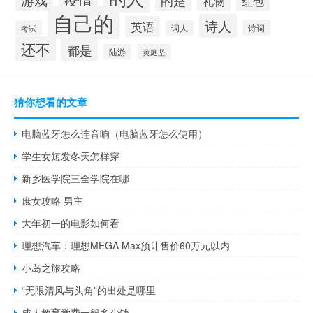
游戏
的是
红包
礼物
自己的
诗人
英语
诗词
考试
词人
还不
都是
陆游
黄庭坚
猜你想看的文章
电脑蓝牙怎么连音响（电脑蓝牙怎么使用）
学生女短发冬天怎样穿
新乡医学院三全学院在哪
庶女攻略 男主
大年初一的电影如何看
理想汽车：理想MEGA Max预计售价60万元以内
小岛之旅攻略
“无限清风与头角”的出处是哪里
成人教育学费一般多少钱