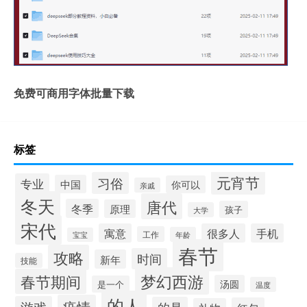
免费可商用字体批量下载
标签
元宵节
习俗
专业
中国
你可以
亲戚
冬天
唐代
冬季
原理
孩子
大学
宋代
寓意
很多人
手机
工作
年龄
宝宝
春节
攻略
时间
新年
技能
梦幻西游
春节期间
汤圆
是一个
温度
的人
疫情