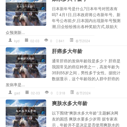
日本新年号是什么?日本年号对照表有
吗? 4月1日,日本政府将公布新年号。新
年号公布前夕,日本国内出现新年号预测
潮,日企纷纷推出各种奖励方式,鼓励大
众预测新...
kyd
02-03
0
841
春节2024
肝癌多大年龄
通常肝癌的发病年龄段是多少？ 肝癌是
我国常见的癌症种类之一，高发年龄为
35到55岁之间，男性多于女性。据统计
数据显示，这个年龄段的人群中肝癌的
发病率是...
gad
02-03
0
318
春节2024
爽肤水多大年龄
以下围绕“爽肤水多大年龄”主题解决网
友的困惑 爽肤水要多少岁用 据专家表
示，年龄并不是决定是否使用爽肤水的