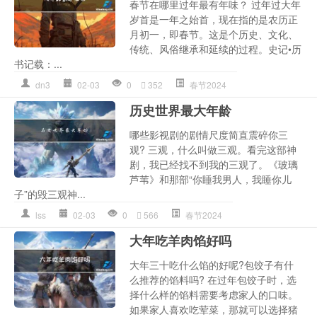
春节在哪里过年最有年味？ 过年过大年
岁首是一年之始首，现在指的是农历正
月初一，即春节。这是个历史、文化、
传统、风俗继承和延续的过程。史记•历
书记载：...
dn3
02-03
0
352
春节2024
历史世界最大年龄
哪些影视剧的剧情尺度简直震碎你三
观? 三观，什么叫做三观。看完这部神
剧，我已经找不到我的三观了。《玻璃
芦苇》和那部“你睡我男人，我睡你儿
子”的毁三观神...
lss
02-03
0
566
春节2024
大年吃羊肉馅好吗
大年三十吃什么馅的好呢?包饺子有什
么推荐的馅料吗? 在过年包饺子时，选
择什么样的馅料需要考虑家人的口味。
如果家人喜欢吃荤菜，那就可以选择猪