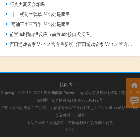
巧克力夏天会坏吗
“十二楼前生碧草”的出处是哪里
“两袖玉尘三百斛”的出处是哪里
前置usb插口没反应（前置usb接口没反应）
百田游戏管家 V7.1.2 官方最新版（百田游戏管家 V7.1.2 官方最新版功能简介）
技能大全
Copyright © 2012 - 2026
科技新闻网
Powered by
网站分类目录
|
精选推荐文章
|
网
站地图
|
疑难解答
陕ICP备05009492号
声明：本站内容来自互联网，如信息有错误可发邮件到f_fb#foxmail.com说明，我们
会及时纠正，谢谢
本站仅为个人兴趣爱好，不接盈利性广告及商业合作
小男孩