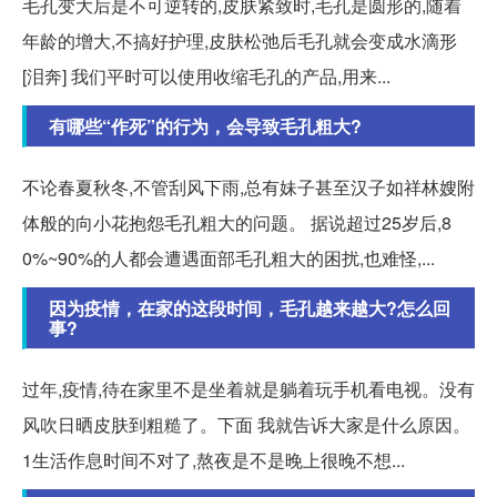
毛孔变大后是不可逆转的,皮肤紧致时,毛孔是圆形的,随着
年龄的增大,不搞好护理,皮肤松弛后毛孔就会变成水滴形
[泪奔] 我们平时可以使用收缩毛孔的产品,用来...
有哪些“作死”的行为，会导致毛孔粗大?
不论春夏秋冬,不管刮风下雨,总有妹子甚至汉子如祥林嫂附
体般的向小花抱怨毛孔粗大的问题。 据说超过25岁后,8
0%~90%的人都会遭遇面部毛孔粗大的困扰,也难怪,...
因为疫情，在家的这段时间，毛孔越来越大?怎么回
事?
过年,疫情,待在家里不是坐着就是躺着玩手机看电视。没有
风吹日晒皮肤到粗糙了。下面 我就告诉大家是什么原因。
1生活作息时间不对了,熬夜是不是晚上很晚不想...