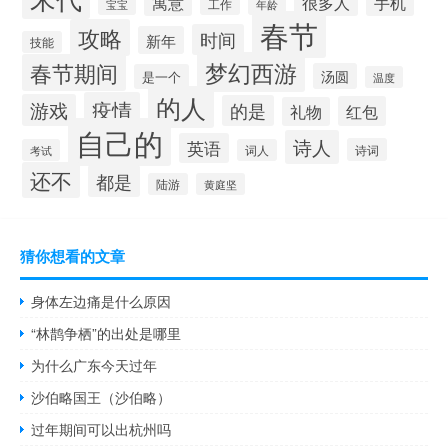
寓意
很多人
手机
工作
年龄
宝宝
春节
攻略
时间
新年
技能
梦幻西游
春节期间
汤圆
是一个
温度
的人
疫情
游戏
的是
红包
礼物
自己的
诗人
英语
诗词
考试
词人
还不
都是
陆游
黄庭坚
猜你想看的文章
身体左边痛是什么原因
“林鹊争栖”的出处是哪里
为什么广东今天过年
沙伯略国王（沙伯略）
过年期间可以出杭州吗