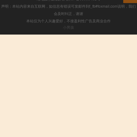
声明：本站内容来自互联网，如信息有错误可发邮件到f_fb#foxmail.com说明，我们
会及时纠正，谢谢
本站仅为个人兴趣爱好，不接盈利性广告及商业合作
小男孩