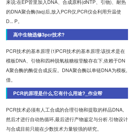
来说:在EP管里加入DNA、合成原料(dNTP、引物)、耐热
的DNA聚合酶(taq)后,放入PCR仪,PCR仪会利用升温使
D... P。
高中生物选修3pcr技术?
PCR技术的基本原理 ⑴PCR技术的基本原理:该技术是在
模板DNA、引物和四种脱氧核糖核苷酸存在下,依赖于DN
A聚合酶的酶促合成反应。DNA聚合酶以单链DNA为模板,
借。
PCR的原理是什么,它有什么用途?_作业帮
PCR技术必须有人工合成的合理引物和提取的样品DNA,
然后才进行自动热循环,最后进行产物鉴定与分析.引物设计
与合成目前只能在少数技术力量较强的研究。