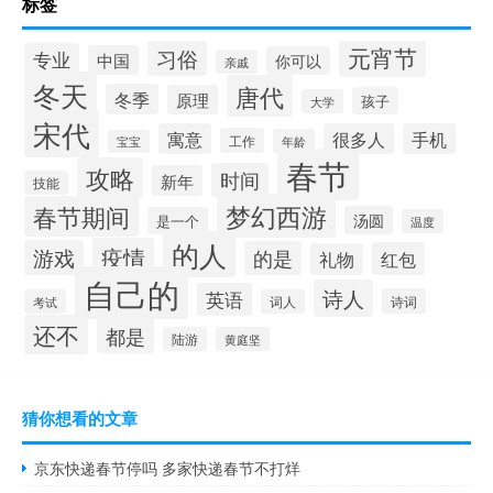
标签
元宵节
习俗
专业
中国
你可以
亲戚
冬天
唐代
冬季
原理
孩子
大学
宋代
寓意
很多人
手机
工作
年龄
宝宝
春节
攻略
时间
新年
技能
梦幻西游
春节期间
汤圆
是一个
温度
的人
疫情
游戏
的是
红包
礼物
自己的
诗人
英语
诗词
考试
词人
还不
都是
陆游
黄庭坚
猜你想看的文章
京东快递春节停吗 多家快递春节不打烊