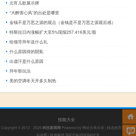
元宵儿歌展示牌
“大醉害心风”的出处是哪里
金钱不是万恶之源的观点（金钱是不是万恶之源观后感）
特斯拉日内涨幅扩大至5%现报257.416美元/股
给领导拜年送什么礼
什么原因得的阴虱
出虚汗是什么原因
拜年祭玩法
美的空调冬天开多久制热
技能大全
Copyright © 2012 - 2026
科技新闻网
Powered by
网站分类目录
|
精选推荐文章
|
网
站地图
|
疑难解答
陕ICP备05009492号