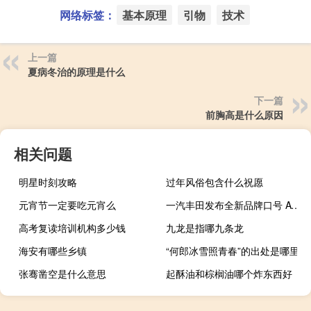
网络标签：
基本原理
引物
技术
上一篇
夏病冬治的原理是什么
下一篇
前胸高是什么原因
相关问题
明星时刻攻略
过年风俗包含什么祝愿
元宵节一定要吃元宵么
一汽丰田发布全新品牌口号 AVALON明年导入
高考复读培训机构多少钱
九龙是指哪九条龙
海安有哪些乡镇
“何郎冰雪照青春”的出处是哪里
张骞凿空是什么意思
起酥油和棕榈油哪个炸东西好