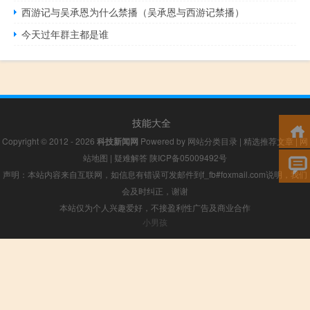
西游记与吴承恩为什么禁播（吴承恩与西游记禁播）
今天过年群主都是谁
技能大全
Copyright © 2012 - 2026
科技新闻网
Powered by
网站分类目录
|
精选推荐文章
|
网
站地图
|
疑难解答
陕ICP备05009492号
声明：本站内容来自互联网，如信息有错误可发邮件到f_fb#foxmail.com说明，我们
会及时纠正，谢谢
本站仅为个人兴趣爱好，不接盈利性广告及商业合作
小男孩