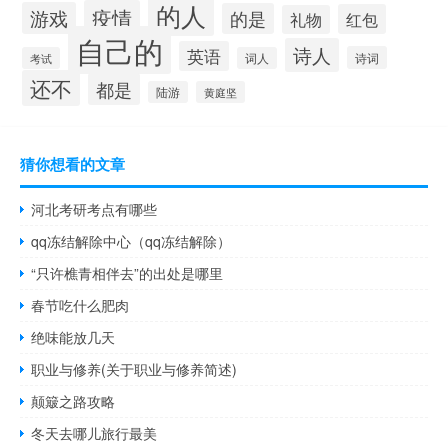
的人
疫情
游戏
的是
红包
礼物
自己的
诗人
英语
诗词
考试
词人
还不
都是
陆游
黄庭坚
猜你想看的文章
河北考研考点有哪些
qq冻结解除中心（qq冻结解除）
“只许樵青相伴去”的出处是哪里
春节吃什么肥肉
绝味能放几天
职业与修养(关于职业与修养简述)
颠簸之路攻略
冬天去哪儿旅行最美