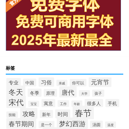
标签
元宵节
习俗
专业
中国
你可以
亲戚
冬天
唐代
冬季
原理
孩子
大学
宋代
寓意
很多人
手机
工作
年龄
宝宝
春节
攻略
时间
新年
技能
梦幻西游
春节期间
汤圆
是一个
温度