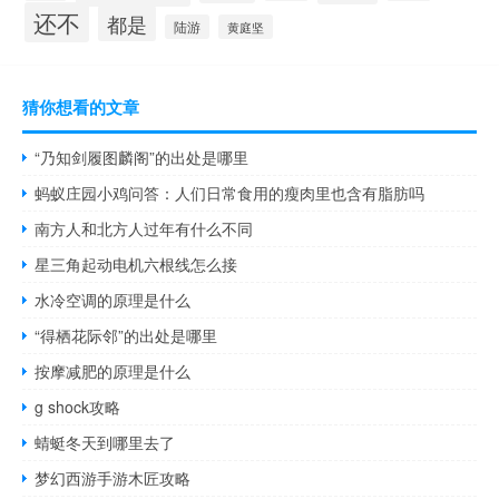
还不
都是
陆游
黄庭坚
猜你想看的文章
“乃知剑履图麟阁”的出处是哪里
蚂蚁庄园小鸡问答：人们日常食用的瘦肉里也含有脂肪吗
南方人和北方人过年有什么不同
星三角起动电机六根线怎么接
水冷空调的原理是什么
“得栖花际邻”的出处是哪里
按摩减肥的原理是什么
g shock攻略
蜻蜓冬天到哪里去了
梦幻西游手游木匠攻略