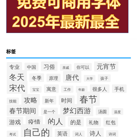
标签
元宵节
习俗
专业
中国
你可以
亲戚
冬天
唐代
冬季
原理
孩子
大学
宋代
寓意
很多人
手机
工作
年龄
宝宝
春节
攻略
时间
新年
技能
梦幻西游
春节期间
汤圆
是一个
温度
的人
疫情
游戏
的是
红包
礼物
自己的
诗人
英语
诗词
考试
词人