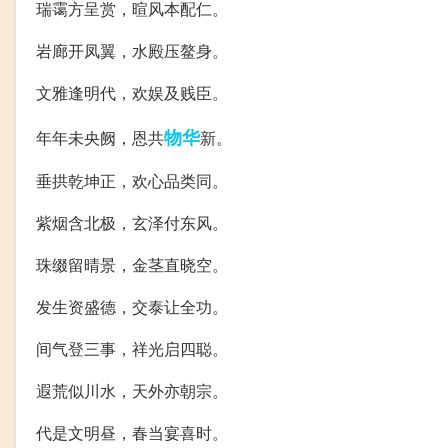
瑞霭方呈赏，暄风本配仁。
岩廊开凤翼，水殿压鳌身。
文雅逢明代，欢娱及贱臣。
物华
年年未央阙，恩共
新。
垂拱乾坤正，欢心品类同。
紫烟含北极，玄泽付东风。
珠缀留晴景，金茎直晓空。
发生资盛德，交泰让全功。
间气登三事，祥光启四聪。
遐荒似川水，天外亦朝宗。
代是文明昼，春当宴喜时。