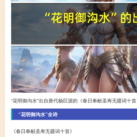
“花明御沟水”出自唐代杨巨源的《春日奉献圣寿无疆词十首
“花明御沟水”全诗
《春日奉献圣寿无疆词十首》