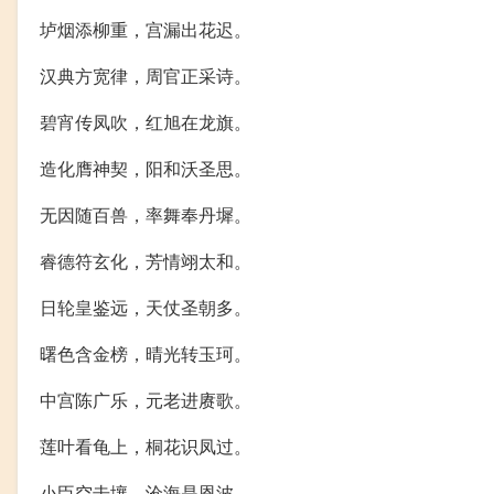
垆烟添柳重，宫漏出花迟。
汉典方宽律，周官正采诗。
碧宵传凤吹，红旭在龙旗。
造化膺神契，阳和沃圣思。
无因随百兽，率舞奉丹墀。
睿德符玄化，芳情翊太和。
日轮皇鉴远，天仗圣朝多。
曙色含金榜，晴光转玉珂。
中宫陈广乐，元老进赓歌。
莲叶看龟上，桐花识凤过。
小臣空击壤，沧海是恩波。