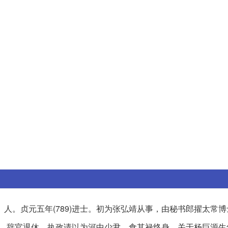
）人。贞元五年(789)进士。初为张弘靖从事，由秘书郎擢太常
24)，辞官退休，执政请以为河中少尹，食其禄终身。关于杨巨源