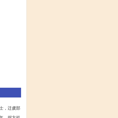
博士，迁虞部
生年，据方崧