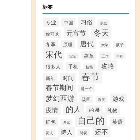
标签
习俗
专业
中国
亲戚
冬天
元宵节
你可以
唐代
冬季
原理
孩子
大学
宋代
寓意
工作
年龄
宝宝
攻略
很多人
手机
技能
春节
时间
新年
春节期间
是一个
梦幻西游
游戏
汤圆
温度
的人
疫情
的是
礼物
自己的
红包
英语
考试
还不
诗人
诗词
词人