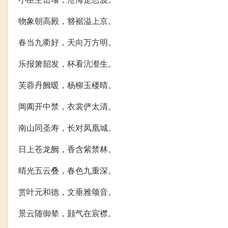
物象朝高殿，簪裾溢上京。
春当九衢好，天向万方明。
乐报箫韶发，杯看沆瀣生。
芙蓉丹阙暖，杨柳玉楼晴。
阊阖开中禁，衣裳俨太清。
南山同圣寿，长对凤凰城。
日上苍龙阙，香含紫禁林。
晴光五云叠，春色九重深。
赏叶元和德，文垂雅颂音。
景云随御辇，颢气在宸襟。