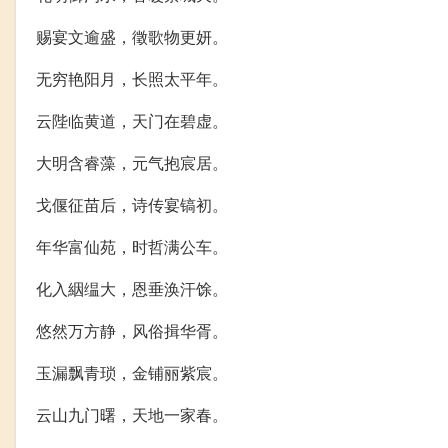
赐宴文逾盛，徵歌物更妍。
无穷艳阳月，长照太平年。
云陛临黄道，天门在碧虚。
大明含睿藻，元气抱宸居。
戈偃征苗后，诗传宴镐初。
年华富仙苑，时哲满公车。
化入絪缊大，恩垂涣汗馀。
悠然万方静，风俗揖华胥。
玉漏飘青琐，金铺丽紫宸。
云山九门曙，天地一家春。