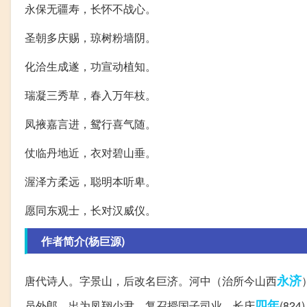
永保无疆寿，长怀不战心。
圣朝多庆赐，琼树粉墙阴。
化洽生成遂，功宣动植知。
瑞凝三秀草，春入万年枝。
凤掖嘉言进，鸳行喜气随。
仗临丹地近，衣对碧山垂。
渥泽方柔远，聪明本听卑。
愿同东观士，长对汉威仪。
作者简介(杨巨源)
永济
唐代诗人。字景山，后改名巨济。河中（治所今山西
四年
员外郎。出为凤翔少尹，复召授国子司业。长庆
(8