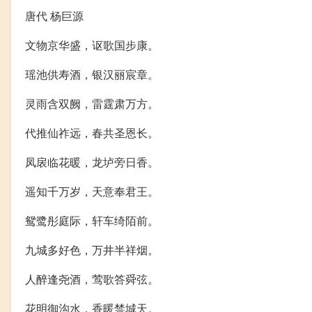
唐代 杨巨源
文物京华盛，讴歌国步康。
瑶池供寿酒，银汉丽宸章。
灵雨含双阙，雷霆肃万方。
代推仙祚远，春共圣恩长。
凤扆临花暖，龙垆旁日香。
遥知千万岁，天意奉君王。
鸳鹭彤庭际，轩车绮陌前。
九城多好色，万井半祥烟。
人醉逢尧酒，莺歌答舜弦。
花明御沟水，香暖禁城天。