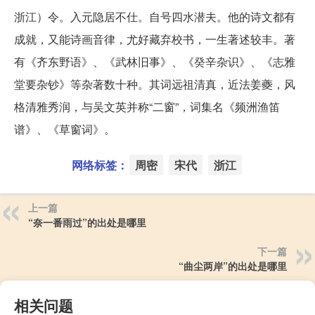
浙江）令。入元隐居不仕。自号四水潜夫。他的诗文都有
成就，又能诗画音律，尤好藏弃校书，一生著述较丰。著
有《齐东野语》、《武林旧事》、《癸辛杂识》、《志雅
堂要杂钞》等杂著数十种。其词远祖清真，近法姜夔，风
格清雅秀润，与吴文英并称“二窗”，词集名《频洲渔笛
谱》、《草窗词》。
网络标签：
周密
宋代
浙江
上一篇
“奈一番雨过”的出处是哪里
下一篇
“曲尘两岸”的出处是哪里
相关问题