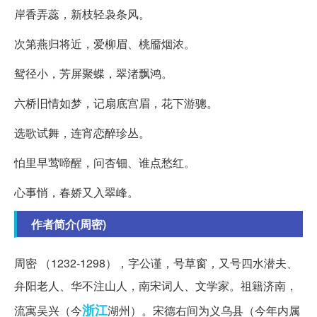
岸香弄蕊，新枝轻袅条风。
次第燕归将近，爱柳眉、桃靥烟浓。
鸳径小，芳屏聚蝶，翠渚飘鸿。
六桥旧情如梦，记扇底宫眉，花下游骢。
选歌试舞，连宵恋醉珍丛。
怕里早莺啼醒，问杏钿、谁点愁红。
心事悄，春娇又入翠峰。
作者简介(周密)
周密 （1232-1298），字公谨，号草窗，又号四水潜夫、
弁阳老人、华不注山人，南宋词人、文学家。祖籍济南，
浙江
流寓吴兴（今
湖州）。宋德右间为义乌县（今年内属