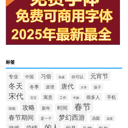
标签
元宵节
习俗
专业
中国
你可以
亲戚
冬天
唐代
冬季
原理
孩子
大学
宋代
寓意
很多人
手机
工作
年龄
宝宝
春节
攻略
时间
新年
技能
梦幻西游
春节期间
汤圆
是一个
温度
的人
疫情
游戏
的是