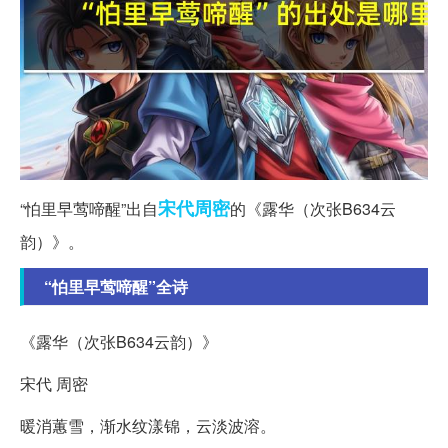
宋代
周密
“怕里早莺啼醒”出自
的《露华（次张B634云
韵）》。
“怕里早莺啼醒”全诗
《露华（次张B634云韵）》
宋代 周密
暖消蕙雪，渐水纹漾锦，云淡波溶。