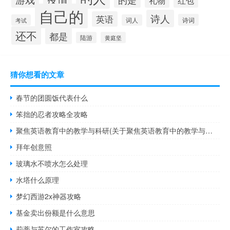
红包
礼物
自己的
诗人
英语
诗词
考试
词人
还不
都是
陆游
黄庭坚
猜你想看的文章
春节的团圆饭代表什么
笨拙的忍者攻略全攻略
聚焦英语教育中的教学与科研(关于聚焦英语教育中的教学与科研简述)
拜年创意照
玻璃水不喷水怎么处理
水塔什么原理
梦幻西游2x神器攻略
基金卖出份额是什么意思
莉蒂与苏尔的工作室攻略