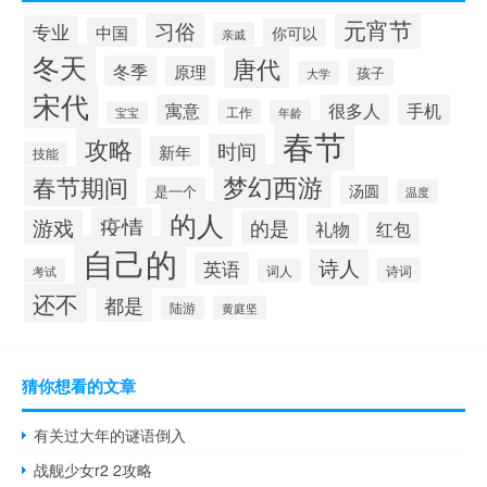
元宵节
习俗
专业
中国
你可以
亲戚
冬天
唐代
冬季
原理
孩子
大学
宋代
寓意
很多人
手机
工作
年龄
宝宝
春节
攻略
时间
新年
技能
梦幻西游
春节期间
汤圆
是一个
温度
的人
疫情
游戏
的是
红包
礼物
自己的
诗人
英语
诗词
考试
词人
还不
都是
陆游
黄庭坚
猜你想看的文章
有关过大年的谜语倒入
战舰少女r2 2攻略