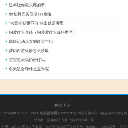
过年让你最头疼的事
qq炫舞完美假期sss攻略
“岂意今朝驱不前”的出处是哪里
钢波纹管直径（钢带波纹管规格型号）
体操运动员女的多大年纪
梦幻西游火箭怎么获取
宝宝冬天喝奶粉好吗
冬天适合种什么玉米呢
技能大全
Copyright © 2012 - 2026
科技新闻网
Powered by
网站分类目录
|
精选推荐文章
|
网
站地图
|
疑难解答
陕ICP备05009492号
声明：本站内容来自互联网，如信息有错误可发邮件到f_fb#foxmail.com说明，我们