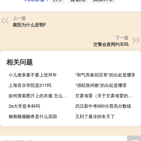
上一篇
襄阳为什么是鄂F
下一篇
交警会查网约车吗
相关问题
小儿推拿要不要上坟拜年
“和气而春回百草”的出处是哪里
上海音乐学院是211吗
“强聒燕何吻”的出处是哪里
如何搜索图片上的衣服 怎么去掉图片的衣服
甘肃省委（关于甘肃省委的介绍）
3a大学是本科吗
武汉新中考680分普高分数线
侧着睡腿酸疼是什么原因
又到了最冷的冬天了