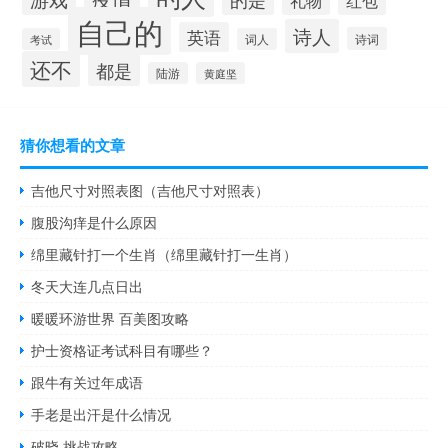
红包
礼物
自己的
诗人
英语
诗词
考试
词人
还不
都是
陆游
黄庭坚
猜你想看的文章
吉他尺寸对照表图（吉他尺寸对照表）
腹股沟痒是什么原因
绵里藏针打一个生肖（绵里藏针打一生肖）
冬天大连几点日出
暖暖环游世界 百美图攻略
护士资格证考试科目有哪些？
跟牛有关过年成语
手老是出汗是什么情况
破晓 挑战攻略