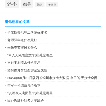
还不
都是
陆游
黄庭坚
猜你想看的文章
卡尔斯鲁厄理工学院qs排名
老师拜年送什么最好
朱朱春节摆摊卖什么
“向人无限隋唐意”的出处是哪里
支付宝刷流水什么意思
如何提升梦幻西游宝宝属性
2023年09月21日陕西省铜川市疫情大数据-今日/今天疫情全网搜索最新实时消息动态情况通知播报
空军一号纯白几个版本
“说著令人满面羞”的出处是哪里
民办教龄补贴多大年龄给