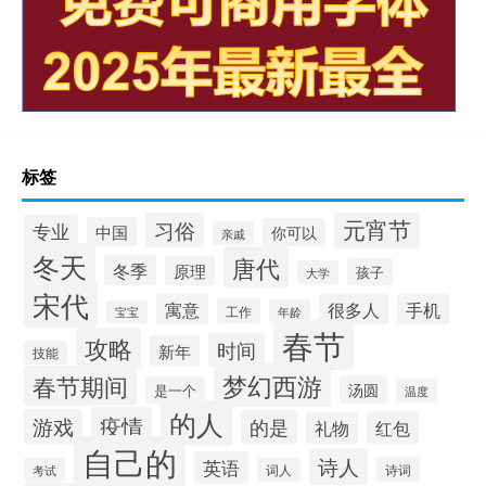
标签
元宵节
习俗
专业
中国
你可以
亲戚
冬天
唐代
冬季
原理
孩子
大学
宋代
寓意
很多人
手机
工作
年龄
宝宝
春节
攻略
时间
新年
技能
梦幻西游
春节期间
汤圆
是一个
温度
的人
疫情
游戏
的是
红包
礼物
自己的
诗人
英语
诗词
考试
词人