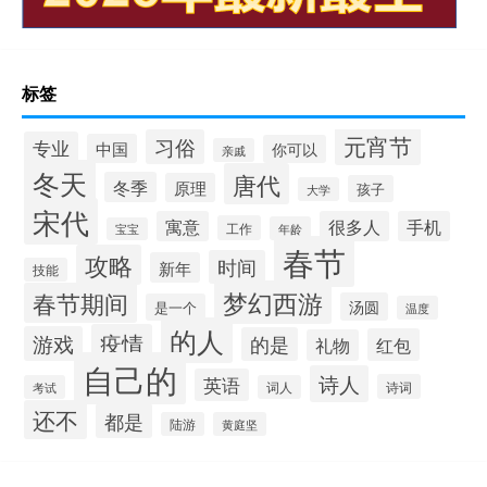
标签
元宵节
习俗
专业
中国
你可以
亲戚
冬天
唐代
冬季
原理
孩子
大学
宋代
寓意
很多人
手机
工作
年龄
宝宝
春节
攻略
时间
新年
技能
梦幻西游
春节期间
汤圆
是一个
温度
的人
疫情
游戏
的是
红包
礼物
自己的
诗人
英语
诗词
考试
词人
还不
都是
陆游
黄庭坚