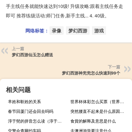
手主线任务就能快速达到10级! 升级攻略:跟着主线任务走
即可 推荐练级活动:师门任务,新手主线... 4. 40级。
网络标签：
录像
梦幻西游
游戏
上一篇
梦幻西游仙玉怎么赠送
下一篇
梦幻西游神兜兜怎么快速到99个
相关问题
芈姓和靳姓的关系
世界杯体彩怎么买票（世界杯体彩怎么买）
春节回厦门还会回去吗吗
突然腰直不起来是什么原因引起的
淳于髡的拼音怎么读（淳于髡读音）
食貨的解释及意思是什么
交警会查网约车吗
去澳洲游学要注意什么