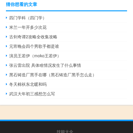
猜你想看的文章
四门学科（四门学）
米兰一年开多少次花
古剑奇谭2攻略全收集攻略
元宵晚会四个男歌手都是谁
演员王若伊（moko王若伊）
张云雷出院 具体啥情况发生了什么事情
黑石铸造厂黑手在哪（黑石铸造厂黑手怎么走）
冬天棉袄东北暖和吗
武汉大年初三感想怎么写
技能大全