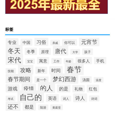
标签
元宵节
习俗
专业
中国
你可以
亲戚
冬天
唐代
冬季
原理
孩子
大学
宋代
寓意
很多人
手机
工作
年龄
宝宝
春节
攻略
时间
新年
技能
梦幻西游
春节期间
汤圆
是一个
温度
的人
疫情
游戏
的是
红包
礼物
自己的
诗人
英语
诗词
考试
词人
还不
都是
陆游
黄庭坚