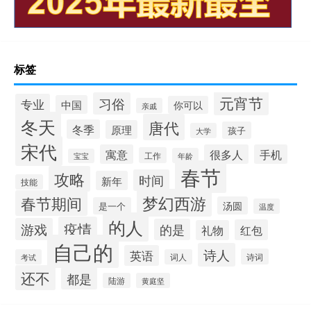
标签
元宵节
习俗
专业
中国
你可以
亲戚
冬天
唐代
冬季
原理
孩子
大学
宋代
寓意
很多人
手机
工作
年龄
宝宝
春节
攻略
时间
新年
技能
梦幻西游
春节期间
汤圆
是一个
温度
的人
疫情
游戏
的是
红包
礼物
自己的
诗人
英语
诗词
考试
词人
还不
都是
陆游
黄庭坚