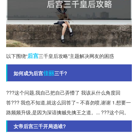
后宫
以下围绕“
三千皇后攻略”主题解决网友的困惑
佳丽
如何成为后宫
三千?
???这个问题,我自己把自己弄懵了 我该从什么角度回
答??? 我也不知道,就这么回答了~ 不喜勿喷,谢谢 1.想要一
路频频升级,是因为深谙擒贼先擒王之道。... ???这个问。
女帝后宫三千开局选谁?