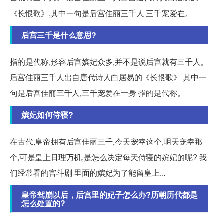
《长恨歌》,其中一句是后宫佳丽三千人,三千宠爱在。
后宫三千是什么意思?
指的是代称,形容后宫嫔妃众多,并不是说后宫就有三千人。
后宫佳丽三千人出自唐代诗人白居易的《长恨歌》,其中一
句是后宫佳丽三千人,三千宠爱在一身 指的是代称。
嫔妃如何侍寝?
在古代,皇帝拥有后宫佳丽三千,今天宠幸这个,明天宠幸那
个,可是皇上日理万机,是怎么决定每天侍寝的嫔妃的呢? 我
们经常看的宫斗剧,里面的嫔妃为了能留皇上...
皇帝驾崩以后，后宫里的妃子怎么办?历朝历代都是
怎么处置的?