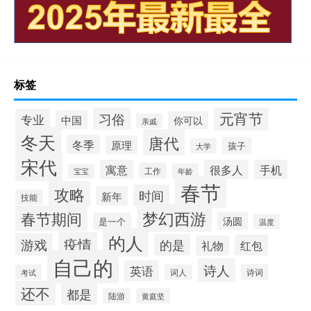
标签
元宵节
习俗
专业
中国
你可以
亲戚
冬天
唐代
冬季
原理
孩子
大学
宋代
寓意
很多人
手机
工作
年龄
宝宝
春节
攻略
时间
新年
技能
梦幻西游
春节期间
汤圆
是一个
温度
的人
疫情
游戏
的是
红包
礼物
自己的
诗人
英语
诗词
考试
词人
还不
都是
陆游
黄庭坚