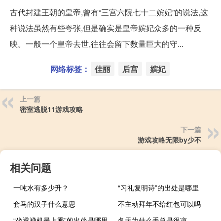
古代封建王朝的皇帝,曾有“三宫六院七十二嫔妃”的说法,这
种说法虽然有些夸张,但是确实是皇帝嫔妃众多的一种反
映。一般一个皇帝去世,往往会留下数量巨大的守...
网络标签：
佳丽
后宫
嫔妃
上一篇
密室逃脱11游戏攻略
下一篇
游戏攻略无限by少不
相关问题
一吨水有多少升？
“习礼复明诗”的出处是哪里
套马的汉子什么意思
不主动拜年不给红包可以吗
“坐透禅机最上乘”的出处是哪里
冬天为什么手总是很凉