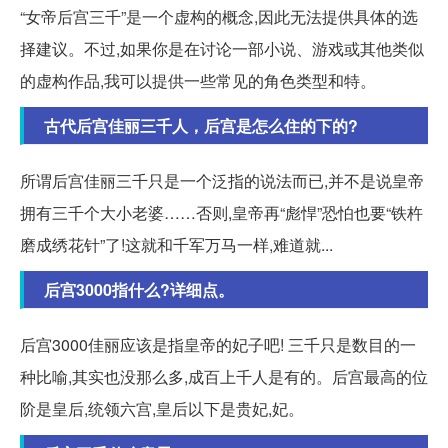
“女帝后宫三千”是一个虚构的概念,因此无法提供具体的选
择建议。不过,如果你是在讨论一部小说、游戏或其他类似
的虚构作品,我可以提供一些常见的角色类型和特。
古代后宫佳丽三千人，后宫是怎么住的下的?
所谓后宫佳丽三千只是一个泛指的说法而已,并不是说皇帝
拥有三千个大小老婆……否则,皇帝再“彪悍”恐怕也要“铁杵
磨成绣花针”了!这就和千军万马一样,难道就...
后宫3000指什么?详细点。
后宫3000佳丽应该是指皇帝的妃子吧! 三千只是数目的一
种比喻,其实也没那么多,成百上千人是有的。后宫最高的位
阶是皇后,统领六宫,皇后以下是贵妃,妃。