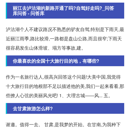
丽江去泸沽湖的新路开通了吗?自驾好走吗?_问答
库问答 - 问答库
泸沽湖个人不建议路况不熟悉的驴友自驾,特别是下雨天,最
近丽江雨季,路比较滑,一路都是盘山公路,而且很窄;下雨天
很容易发生山体滑坡、塌方等事故,建。
你最喜欢的全国十大旅行目的地，有哪些?
作为一名旅行达人,很高兴回答这个问题!大美中国,我觉得
十大旅行目的地根部不足以描述他的美,我们一起来看看,那
些撩人心弦的美丽风光吧! 1、大理古城——风... 五。
去甘肃旅游怎么样?
谢邀。值得一去。 甘肃,是我梦的开始。在甘南,为我种下