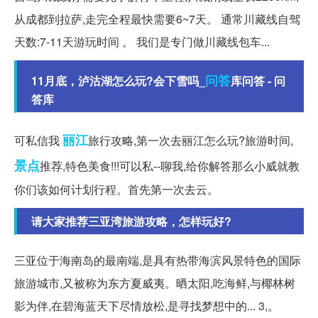
从成都到拉萨,走完全程最快需要6~7天。 通常川藏线自驾
天数:7-11天游玩时间 。 我们是专门做川藏线包车...
问答
11月底，泸沽湖怎么玩?会下雪吗_
库问答 - 问
答库
丽江
可私信我
旅行攻略,第一次去丽江怎么玩?旅游时间,
景点
推荐,特色美食!!!可以私--聊我,给你解答那么小威就教
你们该如何计划行程。首先第一次去云。
请大家推荐三亚湾旅游攻略，怎样玩好?
三亚位于海南岛的最南端,是具有热带海滨风景特色的国际
旅游城市,又被称为东方夏威夷。晒太阳,吃海鲜,与椰林树
影为伴,在碧海蓝天下尽情放松,是寻找梦想中的... 3,。