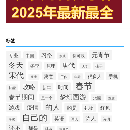
标签
元宵节
习俗
专业
中国
你可以
亲戚
冬天
唐代
冬季
原理
孩子
大学
宋代
寓意
很多人
手机
工作
年龄
宝宝
春节
攻略
时间
新年
技能
梦幻西游
春节期间
汤圆
是一个
温度
的人
疫情
游戏
的是
红包
礼物
自己的
诗人
英语
诗词
考试
词人
还不
都是
陆游
黄庭坚