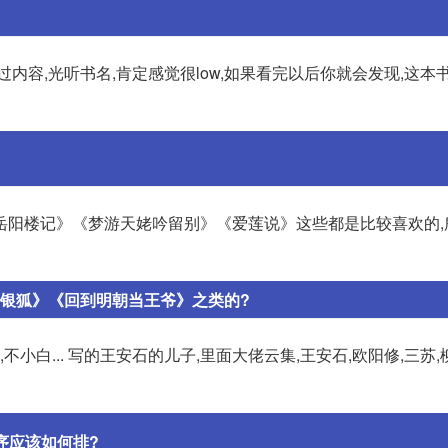
内容,光听书名,肯定感觉很low,如果看完以后你就会发现,这本
岳阳楼记》《梦游天姥吟留别》《爱莲说》这些都是比较喜欢的,
《银狐》《回到明朝当王爷》之类的?
小白... 写的王安石的儿子,里面大佬云集,王安石,欧阳修,三苏,
序应该如何排?