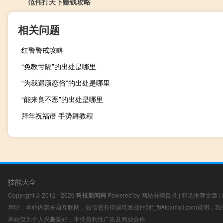
范伟打天下赚钱攻略
相关问题
红警警戒攻略
“免教亏隔”的出处是哪里
“为我遇顽恋俗”的出处是哪里
“能来良不恶”的出处是哪里
拜年祝福语 手势舞教程
技能大全
Copyright © 2012 - 2026
科技新闻网
Powered by
网站分类目录
|
精选推荐文章
|
声明：本站内容来自互联网，如信息有错误可发邮件到f_fb#foxmail.com说明
本站仅为个人兴趣爱好，不接盈利性广告及商业合作