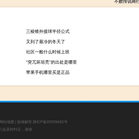
不败传说商
三棱锥外接球半径公式
又到了最冷的冬天了
社区一般什么时候上班
“突兀坏垣秃”的出处是哪里
苹果手机哪里买是正品
网站地图
|
疑难解答
陕ICP备05009492号
，我们会及时纠正，谢谢