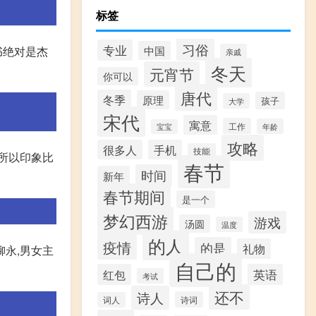
标签
习俗
专业
中国
书绝对是杰
亲戚
冬天
元宵节
你可以
唐代
冬季
原理
孩子
大学
宋代
寓意
工作
年龄
宝宝
攻略
很多人
手机
技能
所以印象比
春节
时间
新年
春节期间
是一个
梦幻西游
游戏
汤圆
温度
的人
疫情
的是
礼物
柳永,男女主
自己的
红包
英语
考试
还不
诗人
诗词
词人