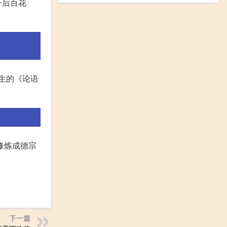
开后百花
生的《论语
修炼成德宗
下一篇