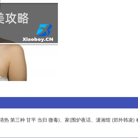
清热 第三种 甘平 当归 微毒)、家(围炉夜话、潇湘馆 (郊外韩凌) 