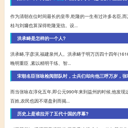
作为清朝在位时间最长的皇帝,乾隆的一生有过许多名臣,而
桂与刘墉也算深得乾隆宠信。设...
洪承畴是怎样的一个人?
洪承畴,字彦演,福建泉州人。洪承畴于明万历四十四年(16
晚明重臣 ,素以精明干练、智...
宋朝名臣张咏检阅部队时，士兵们却向他三呼万岁，张
而当张咏在淳化五年,即公元990年来到益州的时候,他发
百姓,农民也因不堪盘剥而揭...
历史上是谁拉开了五代十国的序幕?