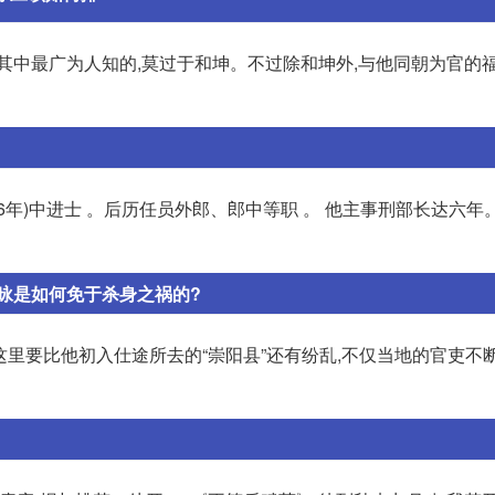
其中最广为人知的,莫过于和坤。不过除和坤外,与他同朝为官的
16年)中进士 。后历任员外郎、郎中等职 。 他主事刑部长达六年
咏是如何免于杀身之祸的?
现这里要比他初入仕途所去的“崇阳县”还有纷乱,不仅当地的官吏不