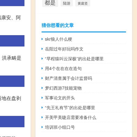
都是
陆游
黄庭坚
福康安、阿
猜你想看的文章
skr狼人什么梗
岳阳过年好玩吗作文
。洪承畴是
“早程猿叫云深极”的出处是哪里
用4个在在在在造句
财产清查属于会计监督吗
梦幻西游7技能宠物
军事论文的开头
断地在盘剥
“先王礼有节”的出处是哪里
开美甲美睫店需要准备什么
培训班小组口号