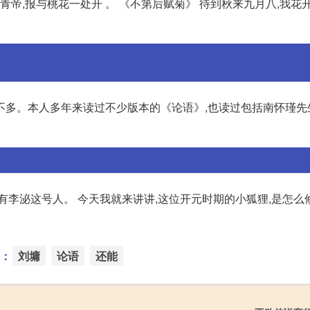
青帝,报与桃花一处开 。 《不第后赋菊》 待到秋来九月八,我花
不多。本人多年来读过不少版本的《论语》,也读过包括南怀瑾先
有李泌这号人。 今天我就来讲讲,这位开元时期的小狐狸,是怎么
：
刘墉
论语
还能