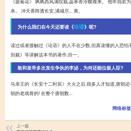
《题菊花》 飒飒西风满院栽,蕊寒香冷蝶难来。 他年我若为
杀。 冲天香阵透长安,满城尽... 黄。
论语
为什么我们在今天还要读《
》呢?
读过或者接触过《论语》的人不在少数,但真读懂的人恐怕
别裁》等讲解这本书的著作,但一。
敢和皇帝多次发生争执的李泌，为何还能位极人臣?
马亲王的《长安十二时辰》大火之后,很多人才知道,唐朝还
朝的老戏骨的! 在整个唐朝数...
网络标签
上一篇