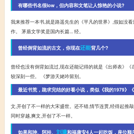
有哪些书名很low，但内容和文笔让人惊艳的小说?
我来推荐一本书,就是路遥先生的《平凡的世界》,假如没看过
作。 茅盾文学奖是国内长篇... 经。
还能
曾经倒背如流的古文，你现在
背几个?
曾经也没有倒背如流过,现在还能记得的就是《出师表》《
较深刻一些。 《梦游天姥吟留别。
最近书荒，跪求完结的好看小说，类似《我的1979》
文,开创了不一样的大宋盛世。还不错,情节连贯,经得起推敲,不
同时穿越,爽文,开创了不一样。
刘墉
如果和珅、阿桂、
和福康安4人一起吃饭，座位顺