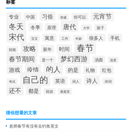
标签
元宵节
习俗
专业
中国
你可以
亲戚
冬天
唐代
冬季
原理
孩子
大学
宋代
寓意
很多人
手机
工作
年龄
宝宝
春节
攻略
时间
新年
技能
梦幻西游
春节期间
汤圆
是一个
温度
的人
疫情
游戏
的是
红包
礼物
自己的
诗人
英语
诗词
考试
词人
还不
都是
陆游
黄庭坚
猜你想看的文章
老师春节有没有去钓鱼英文