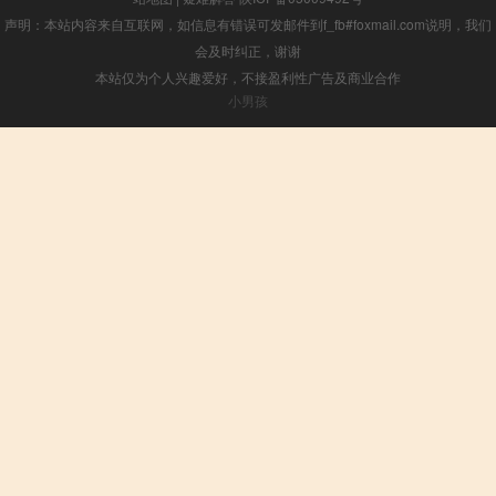
声明：本站内容来自互联网，如信息有错误可发邮件到f_fb#foxmail.com说明，我们
会及时纠正，谢谢
本站仅为个人兴趣爱好，不接盈利性广告及商业合作
小男孩