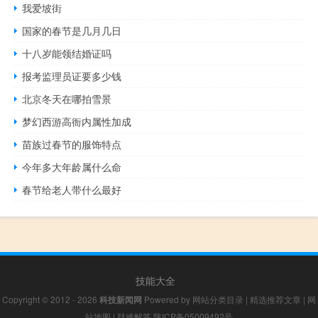
我爱坡街
国家的春节是几月几日
十八岁能领结婚证吗
报考监理员证要多少钱
北京冬天在哪拍雪景
梦幻西游高衙内属性加成
苗族过春节的服饰特点
今年多大年龄属什么命
春节给老人带什么最好
技能大全
Copyright © 2012 - 2026
科技新闻网
Powered by
网站分类目录
|
精选推荐文章
|
网
站地图
|
疑难解答
陕ICP备05009492号