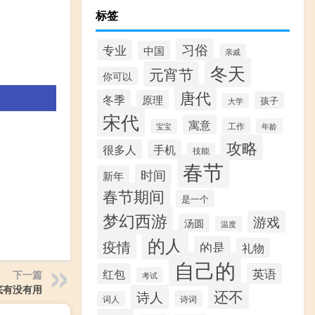
标签
习俗
专业
中国
亲戚
冬天
元宵节
你可以
唐代
冬季
原理
孩子
大学
宋代
寓意
工作
年龄
宝宝
攻略
很多人
手机
技能
春节
时间
新年
春节期间
是一个
梦幻西游
游戏
汤圆
温度
的人
疫情
的是
礼物
自己的
红包
英语
下一篇
考试
底有没有用
还不
诗人
诗词
词人