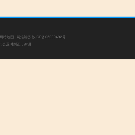
网站地图
|
疑难解答
陕ICP备05009492号
，我们会及时纠正，谢谢