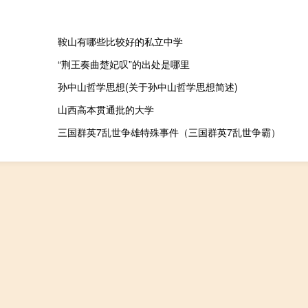
鞍山有哪些比较好的私立中学
“荆王奏曲楚妃叹”的出处是哪里
孙中山哲学思想(关于孙中山哲学思想简述)
山西高本贯通批的大学
三国群英7乱世争雄特殊事件（三国群英7乱世争霸）