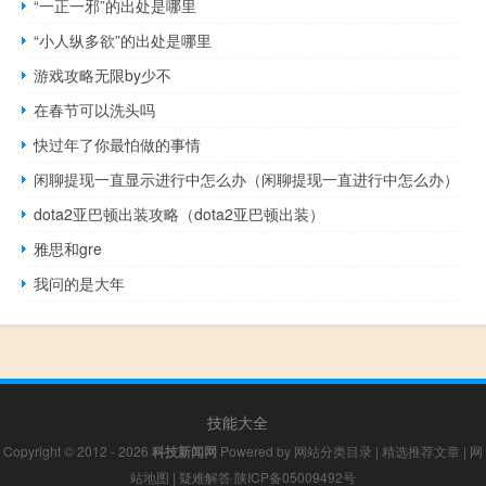
“一正一邪”的出处是哪里
“小人纵多欲”的出处是哪里
游戏攻略无限by少不
在春节可以洗头吗
快过年了你最怕做的事情
闲聊提现一直显示进行中怎么办（闲聊提现一直进行中怎么办）
dota2亚巴顿出装攻略（dota2亚巴顿出装）
雅思和gre
我问的是大年
技能大全
Copyright © 2012 - 2026
科技新闻网
Powered by
网站分类目录
|
精选推荐文章
|
网
站地图
|
疑难解答
陕ICP备05009492号