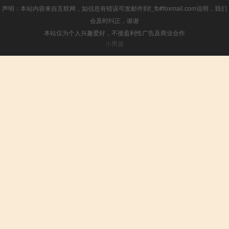
声明：本站内容来自互联网，如信息有错误可发邮件到f_fb#foxmail.com说明，我们
会及时纠正，谢谢
本站仅为个人兴趣爱好，不接盈利性广告及商业合作
小男孩