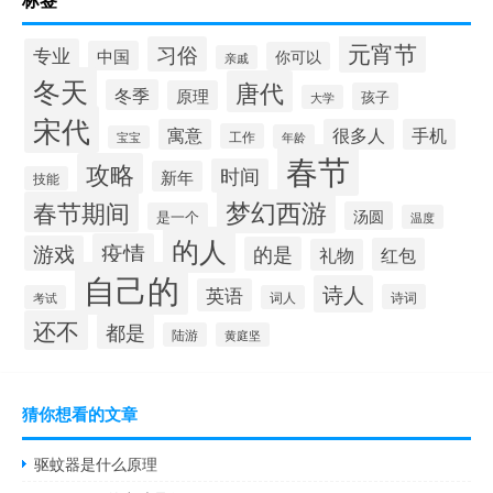
元宵节
习俗
专业
中国
你可以
亲戚
冬天
唐代
冬季
原理
孩子
大学
宋代
寓意
很多人
手机
工作
年龄
宝宝
春节
攻略
时间
新年
技能
梦幻西游
春节期间
汤圆
是一个
温度
的人
疫情
游戏
的是
红包
礼物
自己的
诗人
英语
诗词
考试
词人
还不
都是
陆游
黄庭坚
猜你想看的文章
驱蚊器是什么原理