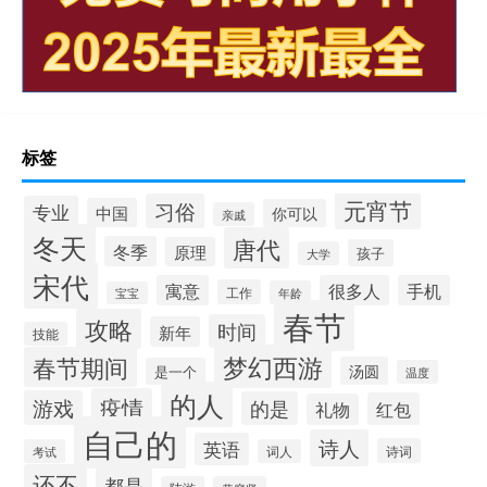
标签
元宵节
习俗
专业
中国
你可以
亲戚
冬天
唐代
冬季
原理
孩子
大学
宋代
寓意
很多人
手机
工作
年龄
宝宝
春节
攻略
时间
新年
技能
梦幻西游
春节期间
汤圆
是一个
温度
的人
疫情
游戏
的是
红包
礼物
自己的
诗人
英语
诗词
考试
词人
还不
都是