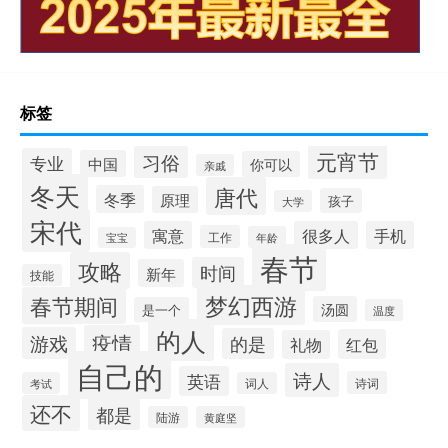
标签
元宵节
习俗
专业
中国
你可以
亲戚
冬天
唐代
冬季
原理
孩子
大学
宋代
寓意
很多人
手机
工作
年龄
宝宝
春节
攻略
时间
新年
技能
梦幻西游
春节期间
汤圆
是一个
温度
的人
疫情
游戏
的是
红包
礼物
自己的
诗人
英语
诗词
考试
词人
还不
都是
陆游
黄庭坚