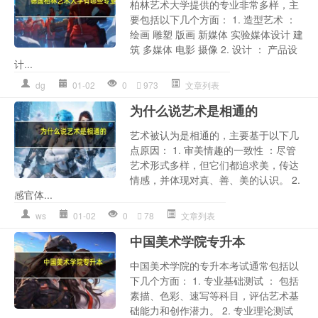
柏林艺术大学提供的专业非常多样，主
要包括以下几个方面： 1. 造型艺术 ：
绘画 雕塑 版画 新媒体 实验媒体设计 建
筑 多媒体 电影 摄像 2. 设计 ： 产品设
计...
dg
01-02
0
973
文章列表
为什么说艺术是相通的
艺术被认为是相通的，主要基于以下几
点原因： 1. 审美情趣的一致性 ：尽管
艺术形式多样，但它们都追求美，传达
情感，并体现对真、善、美的认识。 2.
感官体...
ws
01-02
0
78
文章列表
中国美术学院专升本
中国美术学院的专升本考试通常包括以
下几个方面： 1. 专业基础测试 ： 包括
素描、色彩、速写等科目，评估艺术基
础能力和创作潜力。 2. 专业理论测试