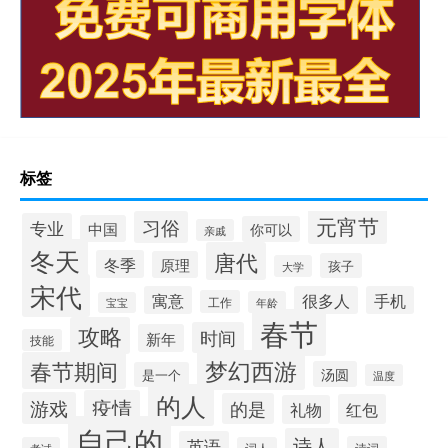
标签
元宵节
习俗
专业
中国
你可以
亲戚
冬天
唐代
冬季
原理
孩子
大学
宋代
寓意
很多人
手机
工作
年龄
宝宝
春节
攻略
时间
新年
技能
梦幻西游
春节期间
汤圆
是一个
温度
的人
疫情
游戏
的是
红包
礼物
自己的
诗人
英语
诗词