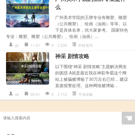
么
广州美术学院的王牌专业有雕塑、雕塑
（公共雕塑）、绘画（油画）等等。以
下是具体名单，供大家参考。 国家特色
专业：雕塑、雕塑（公共雕塑）、绘画（油画）...
gz
11-21
0
239
科技资讯
神采 剧情攻略
以下围绕“神采 剧情攻略”主题解决网友
的困惑 A就是最近我在神彩争霸这个网
站上被骗赌博输了30万左右已经... 建议
直接报警处理。这种网络赌博输...
sb
05-01
0
112
手游攻略
☚