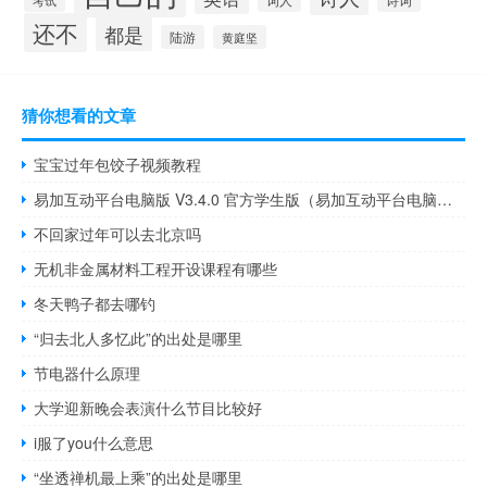
考试
词人
还不
都是
陆游
黄庭坚
猜你想看的文章
宝宝过年包饺子视频教程
易加互动平台电脑版 V3.4.0 官方学生版（易加互动平台电脑版 V3.4.0 官方学生版功能简介）
不回家过年可以去北京吗
无机非金属材料工程开设课程有哪些
冬天鸭子都去哪钓
“归去北人多忆此”的出处是哪里
节电器什么原理
大学迎新晚会表演什么节目比较好
i服了you什么意思
“坐透禅机最上乘”的出处是哪里