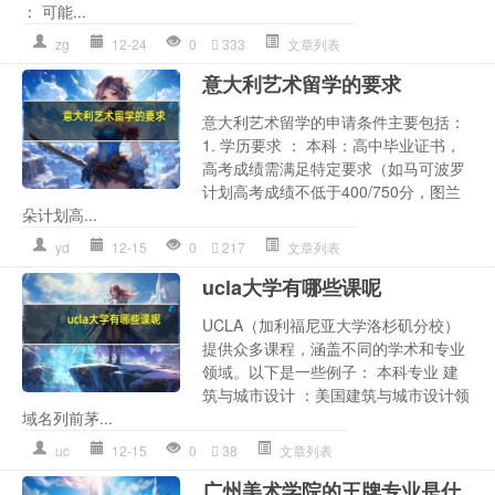
： 可能...
zg
12-24
0
333
文章列表
意大利艺术留学的要求
意大利艺术留学的申请条件主要包括：
1. 学历要求 ： 本科：高中毕业证书，
高考成绩需满足特定要求（如马可波罗
计划高考成绩不低于400/750分，图兰
朵计划高...
yd
12-15
0
217
文章列表
ucla大学有哪些课呢
UCLA（加利福尼亚大学洛杉矶分校）
提供众多课程，涵盖不同的学术和专业
领域。以下是一些例子： 本科专业 建
筑与城市设计 ：美国建筑与城市设计领
域名列前茅...
uc
12-15
0
38
文章列表
广州美术学院的王牌专业是什