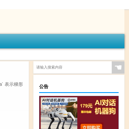
☚
`a` 表示梯形
公告