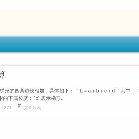
算
条边长相加，具体如下： ```L = a + b + c + d``` 其中： 
的下底长度； `c` 表示梯形...
371
文章列表