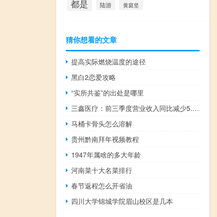
都是
陆游
黄庭坚
猜你想看的文章
提高实际燃烧温度的途径
黑白2恋爱攻略
“实所共鉴”的出处是哪里
三鑫医疗：前三季度营业收入同比减少5.55%归母净利润1.41亿元
马桶卡骨头怎么溶解
贵州黔南拜年视频教程
1947年属啥的多大年龄
河南菜十大名菜排行
春节返程怎么开省油
四川大学锦城学院眉山校区是几本