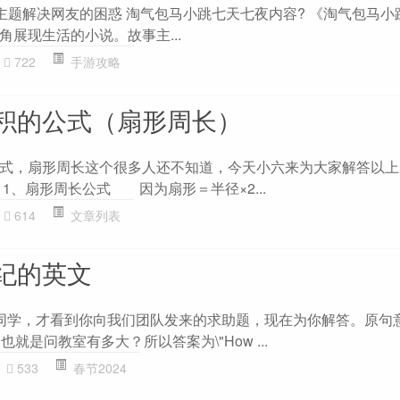
”主题解决网友的困惑 淘气包马小跳七天七夜内容? 《淘气包马小
展现生活的小说。故事主...
722
手游攻略
积的公式（扇形周长）
式，扇形周长这个很多人还不知道，今天小六来为大家解答以上
1、扇形周长公式 因为扇形＝半径×2...
614
文章列表
纪的英文
 is 20m2 同学，才看到你向我们团队发来的求助题，现在为你解答。原
就是问教室有多大？所以答案为\"How ...
533
春节2024