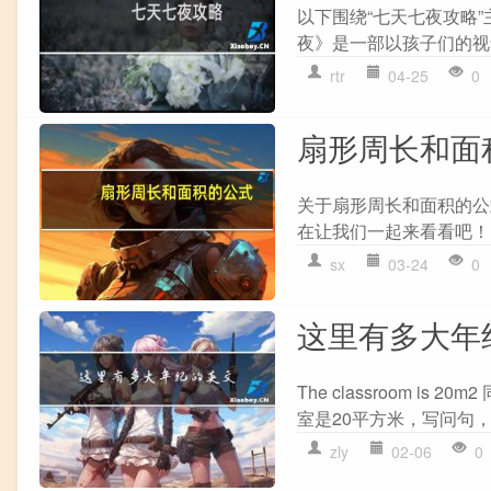
以下围绕“七天七夜攻略
夜》是一部以孩子们的视角
rtr
04-25
0
扇形周长和面
关于扇形周长和面积的公
在让我们一起来看看吧！ 
sx
03-24
0
这里有多大年
The classroom
室是20平方米，写问句，也
zly
02-06
0