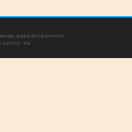
网站地图
|
疑难解答
陕ICP备05009492号
，我们会及时纠正，谢谢