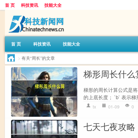
首 页
科技资讯
技能大全
首 页
科技资讯
技能大全
>
有关“周长”的文章
梯形周长什么
梯形的周长计算公式是将梯形的四
的上底长度； `b` 表示梯形
tx
01-09
0
七天七夜攻略