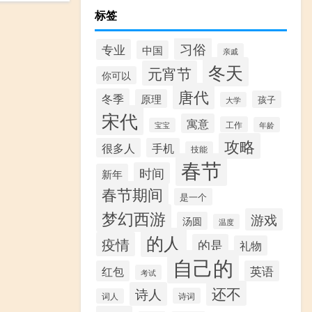
标签
习俗
专业
中国
亲戚
冬天
元宵节
你可以
唐代
冬季
原理
孩子
大学
宋代
寓意
工作
年龄
宝宝
攻略
很多人
手机
技能
春节
时间
新年
春节期间
是一个
梦幻西游
游戏
汤圆
温度
的人
疫情
的是
礼物
自己的
红包
英语
考试
还不
诗人
诗词
词人