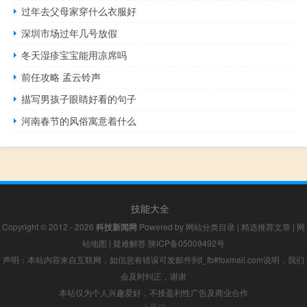
过年去父母家穿什么衣服好
深圳市场过年几号放假
冬天湿疹宝宝能用凉席吗
前任攻略 孟云铃声
描写男孩子眼睛好看的句子
河南春节的风俗寓意着什么
技能大全
Copyright © 2012 - 2026
科技新闻网
Powered by
网站分类目录
|
精选推荐文章
|
网
站地图
|
疑难解答
陕ICP备05009492号
声明：本站内容来自互联网，如信息有错误可发邮件到f_fb#foxmail.com说明，我们
会及时纠正，谢谢
本站仅为个人兴趣爱好，不接盈利性广告及商业合作
小男孩