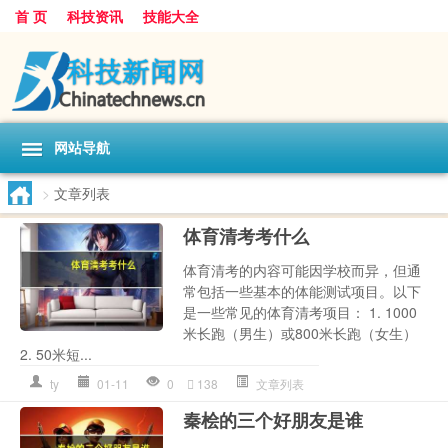
首 页
科技资讯
技能大全
网站导航
>
文章列表
体育清考考什么
体育清考的内容可能因学校而异，但通
常包括一些基本的体能测试项目。以下
是一些常见的体育清考项目： 1. 1000
米长跑（男生）或800米长跑（女生）
2. 50米短...
ty
01-11
0
138
文章列表
秦桧的三个好朋友是谁