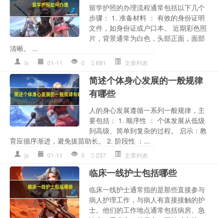
留学护照的办理流程通常包括以下几个
步骤： 1. 准备材料 ： 有效的身份证明
文件，如身份证或户口本。 近期彩色照
片，背景通常为白色，头部正面，面部
清晰。 ...
lx
01-11
0
681
文章列表
简述个体身心发展的一般规律
有哪些
人的身心发展遵循一系列一般规律，主
要包括： 1. 顺序性 ： 个体发展从低级
到高级、简单到复杂的过程。 启示：教
育应循序渐进，避免拔苗助长。 2. 阶段性 ：...
js
01-11
0
237
文章列表
临床一线护士包括哪些
临床一线护士通常指的是那些直接参与
病人护理工作，与病人有直接接触的护
士。他们的工作地点通常包括病房、急