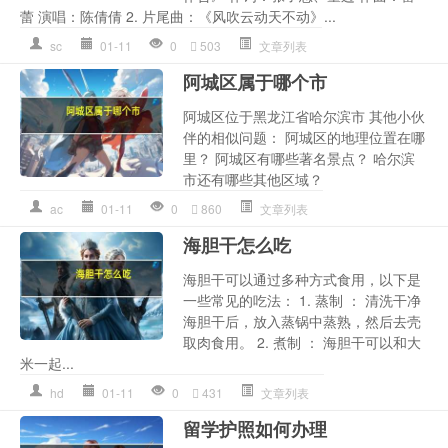
蕾 演唱：陈倩倩 2. 片尾曲：《风吹云动天不动》...
sc
01-11
0
503
文章列表
阿城区属于哪个市
阿城区位于黑龙江省哈尔滨市 其他小伙
伴的相似问题： 阿城区的地理位置在哪
里？ 阿城区有哪些著名景点？ 哈尔滨
市还有哪些其他区域？
ac
01-11
0
860
文章列表
海胆干怎么吃
海胆干可以通过多种方式食用，以下是
一些常见的吃法： 1. 蒸制 ： 清洗干净
海胆干后，放入蒸锅中蒸熟，然后去壳
取肉食用。 2. 煮制 ： 海胆干可以和大
米一起...
hd
01-11
0
431
文章列表
留学护照如何办理