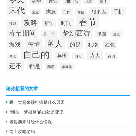
冬季
原理
孩子
大学
宋代
寓意
很多人
手机
工作
年龄
宝宝
春节
攻略
时间
新年
技能
梦幻西游
春节期间
汤圆
是一个
温度
的人
疫情
游戏
的是
红包
礼物
自己的
诗人
英语
诗词
考试
词人
还不
都是
陆游
黄庭坚
猜你想看的文章
睡一觉起来颈椎痛是什么原因
“恬如一梦须臾”的出处是哪里
老提前来月经什么情况
网上攻略老妈