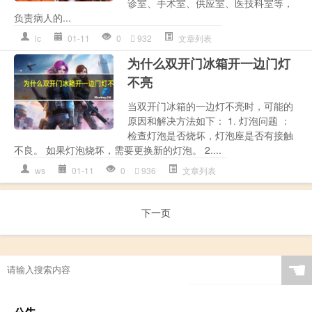
诊室、手术室、供应室、医技科室等，
负责病人的...
lc
01-11
0
932
文章列表
为什么双开门冰箱开一边门灯
不亮
当双开门冰箱的一边灯不亮时，可能的
原因和解决方法如下： 1. 灯泡问题 ：
检查灯泡是否烧坏，灯泡座是否有接触
不良。 如果灯泡烧坏，需要更换新的灯泡。 2....
ws
01-11
0
936
文章列表
下一页
☚