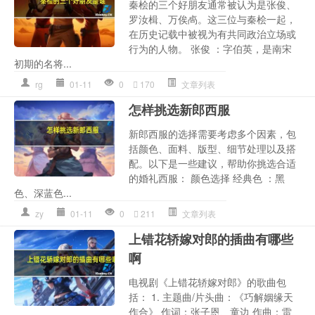
秦桧的三个好朋友通常被认为是张俊、
罗汝楫、万俟卨。这三位与秦桧一起，
在历史记载中被视为有共同政治立场或
行为的人物。 张俊 ：字伯英，是南宋
初期的名将...
rg
01-11
0
170
文章列表
怎样挑选新郎西服
新郎西服的选择需要考虑多个因素，包
括颜色、面料、版型、细节处理以及搭
配。以下是一些建议，帮助你挑选合适
的婚礼西服： 颜色选择 经典色 ：黑
色、深蓝色...
zy
01-11
0
211
文章列表
上错花轿嫁对郎的插曲有哪些
啊
电视剧《上错花轿嫁对郎》的歌曲包
括： 1. 主题曲/片头曲：《巧解姻缘天
作合》 作词：张子恩、童边 作曲：雷