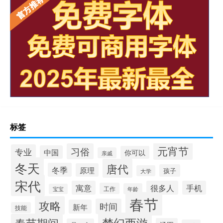
标签
元宵节
习俗
专业
中国
你可以
亲戚
冬天
唐代
冬季
原理
孩子
大学
宋代
寓意
很多人
手机
工作
年龄
宝宝
春节
攻略
时间
新年
技能
梦幻西游
春节期间