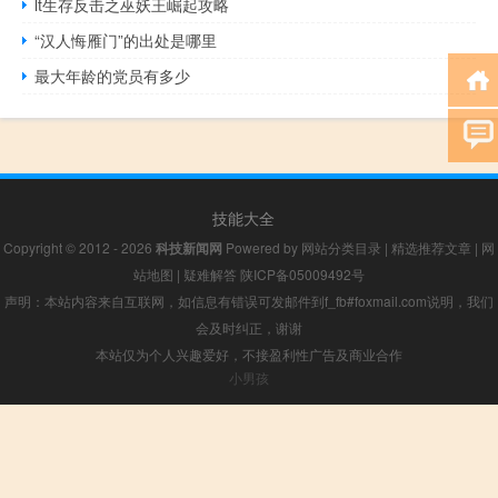
lt生存反击之巫妖王崛起攻略
“汉人悔雁门”的出处是哪里
最大年龄的党员有多少
技能大全
Copyright © 2012 - 2026
科技新闻网
Powered by
网站分类目录
|
精选推荐文章
|
网
站地图
|
疑难解答
陕ICP备05009492号
声明：本站内容来自互联网，如信息有错误可发邮件到f_fb#foxmail.com说明，我们
会及时纠正，谢谢
本站仅为个人兴趣爱好，不接盈利性广告及商业合作
小男孩