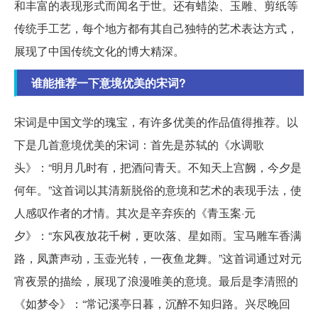
和丰富的表现形式而闻名于世。还有蜡染、玉雕、剪纸等
传统手工艺，每个地方都有其自己独特的艺术表达方式，
展现了中国传统文化的博大精深。
谁能推荐一下意境优美的宋词?
宋词是中国文学的瑰宝，有许多优美的作品值得推荐。以
下是几首意境优美的宋词：首先是苏轼的《水调歌
头》：“明月几时有，把酒问青天。不知天上宫阙，今夕是
何年。”这首词以其清新脱俗的意境和艺术的表现手法，使
人感叹作者的才情。其次是辛弃疾的《青玉案·元
夕》：“东风夜放花千树，更吹落、星如雨。宝马雕车香满
路，凤萧声动，玉壶光转，一夜鱼龙舞。”这首词通过对元
宵夜景的描绘，展现了浪漫唯美的意境。最后是李清照的
《如梦令》：“常记溪亭日暮，沉醉不知归路。兴尽晚回