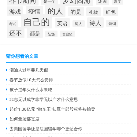
汤圆
是一个
温度
的人
疫情
游戏
的是
红包
礼物
自己的
诗人
英语
诗词
考试
词人
还不
都是
陆游
黄庭坚
猜你想看的文章
潮汕人过年要几天假
春节放假10天怎么安排
孩子过年买什么水果吃
非志无以成学非学无以广才什么意思
起价1.38亿元 “微车王”知豆全部股权将被拍卖
如何量脸部宽度
去美国留学还是法国留学哪个更适合你