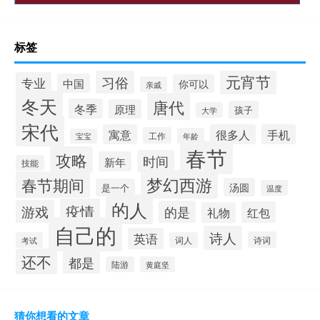
标签
元宵节
习俗
专业
中国
你可以
亲戚
冬天
唐代
冬季
原理
孩子
大学
宋代
寓意
很多人
手机
工作
年龄
宝宝
春节
攻略
时间
新年
技能
梦幻西游
春节期间
汤圆
是一个
温度
的人
疫情
游戏
的是
红包
礼物
自己的
诗人
英语
诗词
考试
词人
还不
都是
陆游
黄庭坚
猜你想看的文章