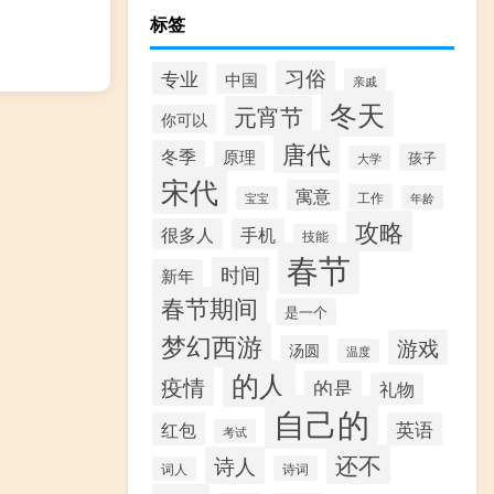
标签
习俗
专业
中国
亲戚
冬天
元宵节
你可以
唐代
冬季
原理
孩子
大学
宋代
寓意
工作
年龄
宝宝
攻略
很多人
手机
技能
春节
时间
新年
春节期间
是一个
梦幻西游
游戏
汤圆
温度
的人
疫情
的是
礼物
自己的
红包
英语
考试
还不
诗人
诗词
词人