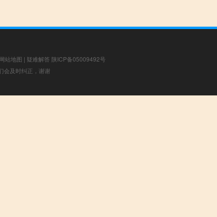
网站地图
|
疑难解答
陕ICP备05009492号
，我们会及时纠正，谢谢