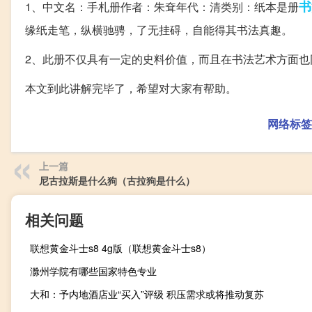
书
1、中文名：手札册作者：朱耷年代：清类别：纸本是册
缘纸走笔，纵横驰骋，了无挂碍，自能得其书法真趣。
2、此册不仅具有一定的史料价值，而且在书法艺术方面也
本文到此讲解完毕了，希望对大家有帮助。
网络标签
上一篇
尼古拉斯是什么狗（古拉狗是什么）
相关问题
联想黄金斗士s8 4g版（联想黄金斗士s8）
滁州学院有哪些国家特色专业
大和：予内地酒店业“买入”评级 积压需求或将推动复苏