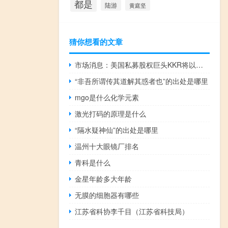
都是
陆游
黄庭坚
猜你想看的文章
市场消息：美国私募股权巨头KKR将以每股44英镑现金收购太空科技公司ohb的股份
“非吾所谓传其道解其惑者也”的出处是哪里
mgo是什么化学元素
激光打码的原理是什么
“隔水疑神仙”的出处是哪里
温州十大眼镜厂排名
青科是什么
金星年龄多大年龄
无膜的细胞器有哪些
江苏省科协李千目（江苏省科技局）