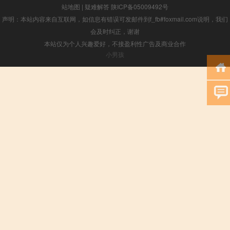
站地图
|
疑难解答
陕ICP备05009492号
声明：本站内容来自互联网，如信息有错误可发邮件到f_fb#foxmail.com说明，我们
会及时纠正，谢谢
本站仅为个人兴趣爱好，不接盈利性广告及商业合作
小男孩