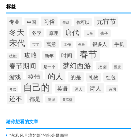
标签
元宵节
习俗
专业
中国
你可以
亲戚
冬天
唐代
冬季
原理
孩子
大学
宋代
寓意
很多人
手机
工作
年龄
宝宝
春节
攻略
时间
新年
技能
梦幻西游
春节期间
汤圆
是一个
温度
的人
疫情
游戏
的是
红包
礼物
自己的
诗人
英语
诗词
考试
词人
还不
都是
陆游
黄庭坚
猜你想看的文章
“永和风月凛如新”的出处是哪里