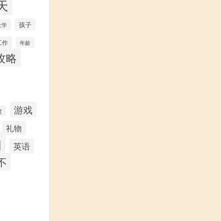
天
孩子
大学
工作
年龄
攻略
游戏
度
礼物
的
英语
不