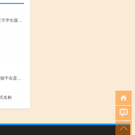
易加互动平台电脑版 V3.4.0 官方学生版（易加互动平台电脑版 V3.4.0 官方学生版功能简介）
长安北斗天枢战略发布 无人驾驶不在是梦想
正式名称