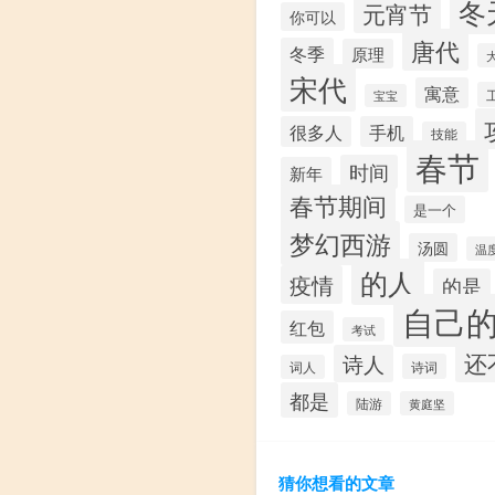
冬
元宵节
你可以
唐代
冬季
原理
宋代
寓意
宝宝
很多人
手机
技能
春节
时间
新年
春节期间
是一个
梦幻西游
汤圆
温
的人
疫情
的是
自己
红包
考试
还
诗人
诗词
词人
都是
陆游
黄庭坚
猜你想看的文章