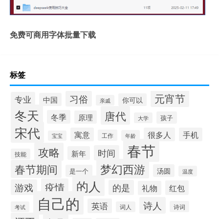
免费可商用字体批量下载
标签
元宵节
习俗
专业
中国
你可以
亲戚
冬天
唐代
冬季
原理
孩子
大学
宋代
寓意
很多人
手机
工作
年龄
宝宝
春节
攻略
时间
新年
技能
梦幻西游
春节期间
汤圆
是一个
温度
的人
疫情
游戏
的是
红包
礼物
自己的
诗人
英语
诗词
考试
词人