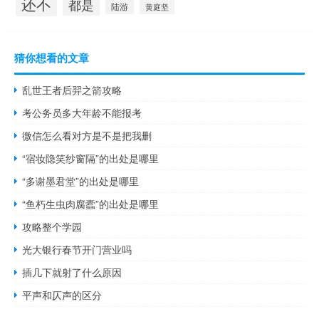
还不
都是
陆游
黄庭坚
猜你想看的文章
乱世王者后羿之箭攻略
考公务员多大年龄不能报考
微信怎么看对方是不是把我删
“宿妆隐笑纱窗隔”的出处是哪里
“多谢墨君堂”的出处是哪里
“鱼朽生虫肉腐蠹”的出处是哪里
攻略整个学园
光大银行春节开门营业吗
插几下就射了什么原因
平声和仄声的区分