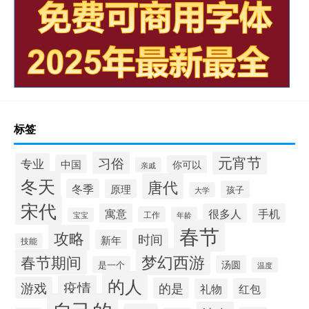
标签
元宵节
习俗
专业
中国
你可以
亲戚
冬天
唐代
冬季
原理
孩子
大学
宋代
寓意
很多人
手机
工作
年龄
宝宝
春节
攻略
时间
新年
技能
梦幻西游
春节期间
汤圆
是一个
温度
的人
疫情
游戏
的是
红包
礼物