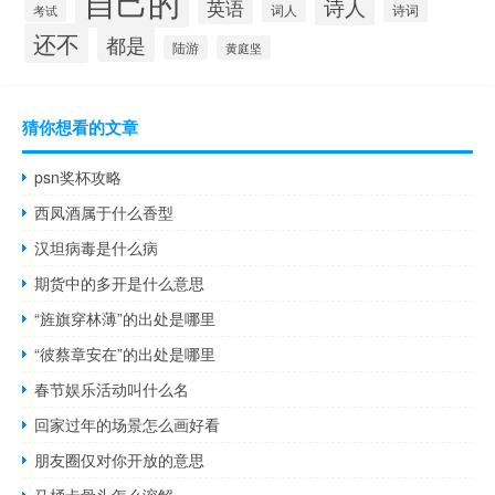
自己的
诗人
英语
诗词
考试
词人
还不
都是
陆游
黄庭坚
猜你想看的文章
psn奖杯攻略
西凤酒属于什么香型
汉坦病毒是什么病
期货中的多开是什么意思
“旌旗穿林薄”的出处是哪里
“彼蔡章安在”的出处是哪里
春节娱乐活动叫什么名
回家过年的场景怎么画好看
朋友圈仅对你开放的意思