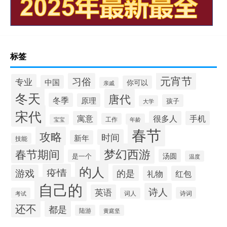
标签
元宵节
习俗
专业
中国
你可以
亲戚
冬天
唐代
冬季
原理
孩子
大学
宋代
寓意
很多人
手机
工作
年龄
宝宝
春节
攻略
时间
新年
技能
梦幻西游
春节期间
汤圆
是一个
温度
的人
疫情
游戏
的是
红包
礼物
自己的
诗人
英语
诗词
考试
词人
还不
都是
陆游
黄庭坚