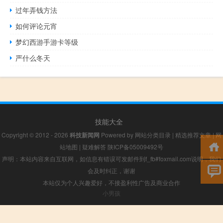
过年弄钱方法
如何评论元宵
梦幻西游手游卡等级
严什么冬天
技能大全
Copyright © 2012 - 2026
科技新闻网
Powered by
网站分类目录
|
精选推荐文章
|
网
站地图
|
疑难解答
陕ICP备05009492号
声明：本站内容来自互联网，如信息有错误可发邮件到f_fb#foxmail.com说明，我们
会及时纠正，谢谢
本站仅为个人兴趣爱好，不接盈利性广告及商业合作
小男孩