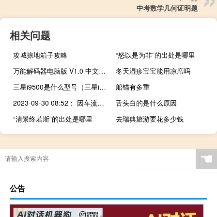
中考数学几何证明题
相关问题
攻城掠地箱子攻略
“怒以是为非”的出处是哪里
万能解码器电脑版 V1.0 中文免费版（万能解码器电脑版 V1.0 中文免费版功能简介）
冬天湿疹宝宝能用凉席吗
三星i9500是什么型号（三星i9505(三星i9505参数)）
船锚有多重
2023-09-30 08:52： 因车流量大，S16荣潍高速K281+000潍坊方向车辆通行缓慢。 A64idDYy ​​​
舌头白的是什么原因
“清景终若斯”的出处是哪里
去瑞典旅游要花多少钱
☚
公告