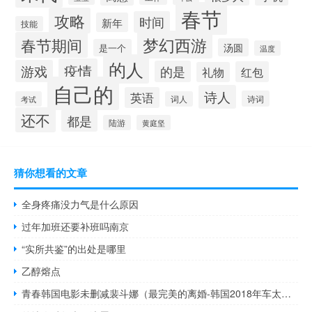
春节
攻略
时间
新年
技能
梦幻西游
春节期间
汤圆
是一个
温度
的人
疫情
游戏
的是
红包
礼物
自己的
诗人
英语
诗词
考试
词人
还不
都是
陆游
黄庭坚
猜你想看的文章
全身疼痛没力气是什么原因
过年加班还要补班吗南京
“实所共鉴”的出处是哪里
乙醇熔点
青春韩国电影未删减裴斗娜（最完美的离婚-韩国2018年车太铉、裴斗娜主演的电视剧简介）