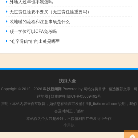
外地人过年也不滚蛋吗
无过责任险要不要买（无过责任险重要吗）
装地暖的流程和注意事项是什么
硕士学位可以CPA免考吗
“仓卒骨肉情”的出处是哪里
技能大全
Copyright © 2012 - 2026
科技新闻网
Powered by
网站分类目录
|
精选推荐文章
|
网
站地图
|
疑难解答
陕ICP备05009492号
声明：本站内容来自互联网，如信息有错误可发邮件到f_fb#foxmail.com说明，我们
会及时纠正，谢谢
本站仅为个人兴趣爱好，不接盈利性广告及商业合作
小男孩