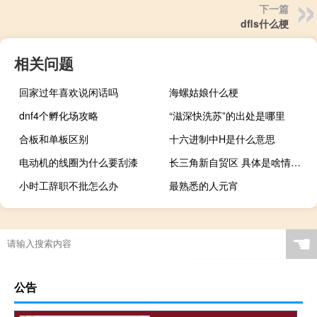
下一篇
dfls什么梗
相关问题
回家过年喜欢说闲话吗
海螺姑娘什么梗
dnf4个孵化场攻略
“滋深快洗苏”的出处是哪里
合板和单板区别
十六进制中H是什么意思
电动机的线圈为什么要刮漆
长三角新自贸区 具体是啥情况聚焦哪块
小时工辞职不批怎么办
最熟悉的人元宵
☚
公告