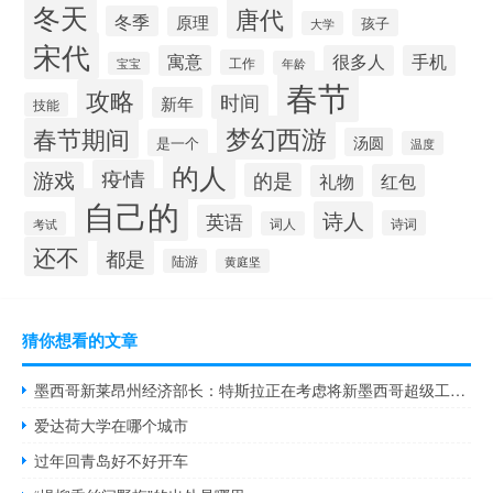
冬天
唐代
冬季
原理
孩子
大学
宋代
寓意
很多人
手机
工作
年龄
宝宝
春节
攻略
时间
新年
技能
梦幻西游
春节期间
汤圆
是一个
温度
的人
疫情
游戏
的是
红包
礼物
自己的
诗人
英语
诗词
考试
词人
还不
都是
陆游
黄庭坚
猜你想看的文章
墨西哥新莱昂州经济部长：特斯拉正在考虑将新墨西哥超级工厂扩大到超过原计划的规模
爱达荷大学在哪个城市
过年回青岛好不好开车