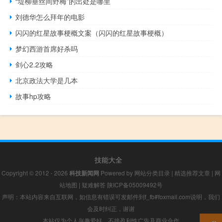
“堤柳垂丝间野梅”的出处是哪里
刘德华怎么拜年的电影
闪闪的红星故事梗概文案（闪闪的红星故事梗概）
梦幻西游首席好杀吗
剑心2.2攻略
北京政法大学是几本
故事hp攻略
技能大全
Copyright © 2012 - 2026
科技新闻网
Powered by
网站分类目录
|
精选推荐文章
|
网
站地图
|
疑难解答
陕ICP备05009492号
声明：本站内容来自互联网，如信息有错误可发邮件到f_fb#foxmail.com说明，我们
会及时纠正，谢谢
本站仅为个人兴趣爱好，不接盈利性广告及商业合作