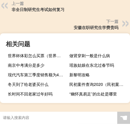
上一篇
非全日制研究生考试如何复习
下一篇
安徽在职研究生学费贵吗
相关问题
世界杯体彩怎么买票（世界杯体彩怎么买）
做肾穿刺一般是什么病
南京中考满分是多少
瑶族姑娘在东北过春节吗
现代汽车第三季度销售额为41.00万亿韩元市场预计为39.93万亿韩元现代汽车第三季度净利润3.19万亿韩元市场预估2.81万亿韩元
新黎明攻略
冬天到了给老婆买什么
民初案件查询2020（民初案件查询）
长时间不回老家过年好吗
“幽怀真易足”的出处是哪里
☚