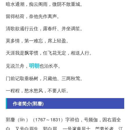
暗水通潮，痴云阁雨，微阴不散重城。
留得枯荷，奈他先作离声。
清歌欲遏行云住，露春纤、并坐调笙。
莫多情，第一难忘，席上轻盈。
天涯我是飘零惯，任飞花无定，相送人行。
明朝
见说兰舟，
也泊长亭。
门前记取垂杨树，只藏他、三两秋莺。
一程程，愁水愁风，不要人听。
作者简介(郭麐)
郭麐（l
ín ）（1767～1831）字祥伯，号频伽，因右眉全
白，又号白眉生、郭白眉 ，一号邃庵居士、苎萝长者。江