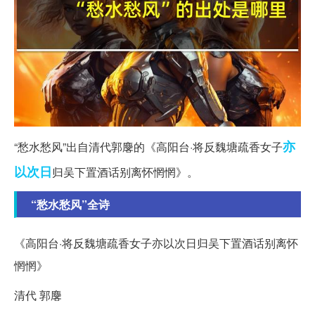
亦
“愁水愁风”出自清代郭麐的《高阳台·将反魏塘疏香女子
以
次日
归吴下置酒话别离怀惘惘》。
“愁水愁风”全诗
《高阳台·将反魏塘疏香女子亦以次日归吴下置酒话别离怀
惘惘》
清代 郭麐