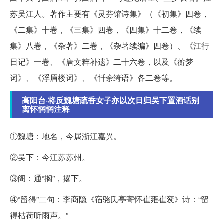
苏吴江人。著作主要有《灵芬馆诗集》（《初集》四卷，
《二集》十卷，《三集》四卷，《四集》十二卷，《续
集》八卷，《杂著》二卷，《杂著续编》四卷）、《江行
日记》一卷、《唐文粹补遗》二十六卷，以及《蘅梦
词》、《浮眉楼词》、《忏余绮语》各二卷等。
高阳台·将反魏塘疏香女子亦以次日归吴下置酒话别
离怀惘惘注释
①魏塘：地名，今属浙江嘉兴。
②吴下：今江苏苏州。
③阁：通“搁”，撂下。
④“留得”二句：李商隐《宿骆氏亭寄怀崔雍崔衮》诗：“留
得枯荷听雨声。”