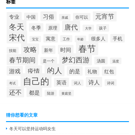
标签
元宵节
习俗
专业
中国
你可以
亲戚
冬天
唐代
冬季
原理
孩子
大学
宋代
寓意
很多人
手机
工作
年龄
宝宝
春节
攻略
时间
新年
技能
梦幻西游
春节期间
汤圆
是一个
温度
的人
疫情
游戏
的是
红包
礼物
自己的
诗人
英语
诗词
考试
词人
还不
都是
陆游
黄庭坚
猜你想看的文章
冬天可以坚持运动吗女生