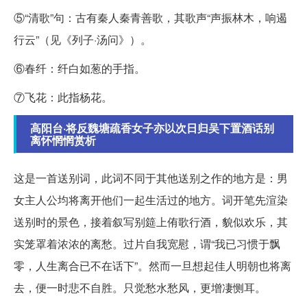
⑤“清歌”句：古有秦人秦青善歌，其歌声“声振林木，响遏
行云”（见《列子·汤问》）。
⑥春纤：纤白如葱的手指。
⑦飞花：此指杨花。
高阳台·将反魏塘疏香女子亦以次日归吴下置酒话别
离怀惘惘赏析
这是一首送别词，此词不同于其他送别之作的地方是：男
女主人公均将离开他们一起生活过的地方。词开笔先渲染
送别时的景色，接着叙写别筵上侑歌行酒，貌似欢乐，其
实笼罩着浓浓的离愁。过片自我宽慰，谓“我已习惯于飘
零，人生离合已不在话下”。然而一旦想起佳人明朝也将离
去，便一时悲不自胜。只觉愁水愁风，更增凄恻耳。