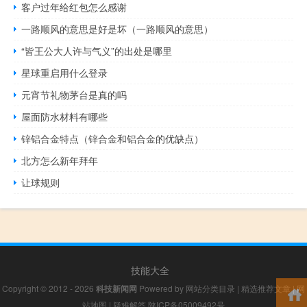
客户过年给红包怎么感谢
一路顺风的意思是好是坏（一路顺风的意思）
“皆王公大人许与气义”的出处是哪里
星球重启用什么登录
元宵节礼物茅台是真的吗
屋面防水材料有哪些
锌铝合金特点（锌合金和铝合金的优缺点）
北方怎么新年拜年
让球规则
技能大全
Copyright © 2012 - 2026
科技新闻网
Powered by
网站分类目录
|
精选推荐文章
|
网
站地图
|
疑难解答
陕ICP备05009492号