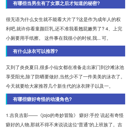
有哪些当男生有了女票之后才知道的秘密?
很无语为什么女生就不能看大片了?这是作为成年人的权
利吧,就许你看童颜巨乳,还不准我看翘屁嫩男了? 4、上完
小厕要用手纸擦。 这件事在我很小的时候,我... 可。
有什么泳衣可以推荐?
又到了炎炎夏日,很多小仙女都在准备走出家门到沙滩泳池
享受阳光,除了防晒要做好,当然少不了一件美美的泳衣了。
今天就要给大家推荐几个新生代的泳衣牌子以及一。
有哪些癖好奇怪的动漫角色?
1.吉良吉影——《jojo的奇妙冒险》 癖好:手控 说起有奇怪
癖好的人物,那就不得不来说说这位“普通”的上班族了。吉