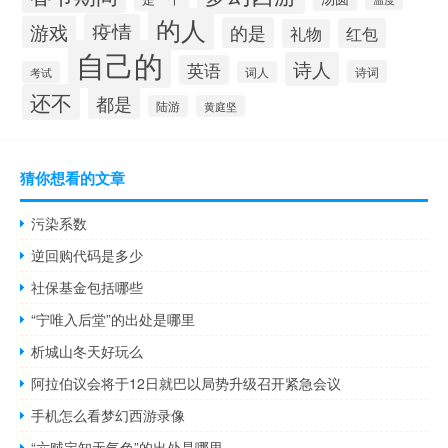
的人
疫情
游戏
的是
红包
礼物
自己的
诗人
英语
诗词
考试
词人
还不
都是
陆游
黄庭坚
猜你想看的文章
污染系数
逆回购代码是多少
社保基金包括哪些
“宁唯入后堂”的出处是哪里
析城山冬天好玩么
阿拉伯议会将于12日就巴以局势升级召开紧急会议
手机怎么看梦幻西游录像
“六贼定知无气色”的出处是哪里