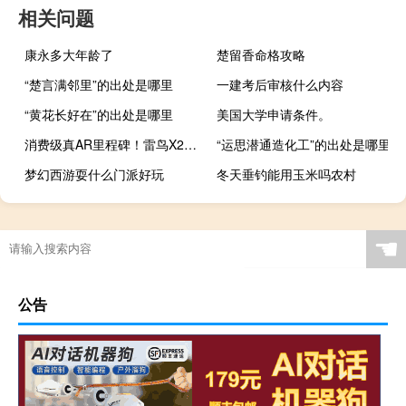
相关问题
康永多大年龄了
楚留香命格攻略
“楚言满邻里”的出处是哪里
一建考后审核什么内容
“黄花长好在”的出处是哪里
美国大学申请条件。
消费级真AR里程碑！雷鸟X2搭载高通骁龙XR2平台
“运思潜通造化工”的出处是哪里
梦幻西游耍什么门派好玩
冬天垂钓能用玉米吗农村
☚
公告