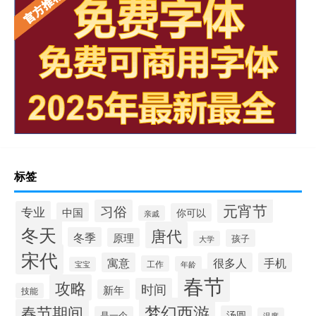
标签
元宵节
习俗
专业
中国
你可以
亲戚
冬天
唐代
冬季
原理
孩子
大学
宋代
寓意
很多人
手机
工作
年龄
宝宝
春节
攻略
时间
新年
技能
梦幻西游
春节期间
汤圆
是一个
温度